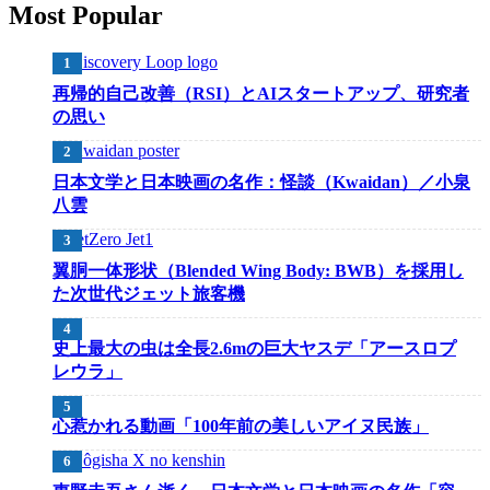
Most Popular
再帰的自己改善（RSI）とAIスタートアップ、研究者
の思い
日本文学と日本映画の名作：怪談（Kwaidan）／小泉
八雲
翼胴一体形状（Blended Wing Body: BWB）を採用し
た次世代ジェット旅客機
史上最大の虫は全長2.6mの巨大ヤスデ「アースロプ
レウラ」
心惹かれる動画「100年前の美しいアイヌ民族」