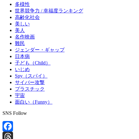
多様性
世界競争力 / 幸福度ランキング
高齢化社会
美しい
美人
名作映画
難民
ジェンダー・ギャップ
日本病
子ども（Child）
いじめ
Spy（スパイ）
サイバー攻撃
プラスチック
宇宙
面白い（Funny）
SNS Follow
Facebook