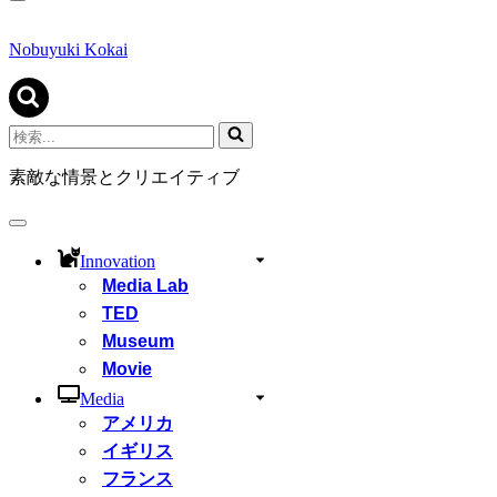
ナ
ビ
ゲ
Nobuyuki Kokai
ー
シ
ョ
ン
検
メ
索...
ニ
素敵な情景とクリエイティブ
ュ
ー
ナ
ビ
Innovation
ゲ
Media Lab
ー
シ
TED
ョ
Museum
ン
Movie
メ
ニ
Media
ュ
アメリカ
ー
イギリス
フランス