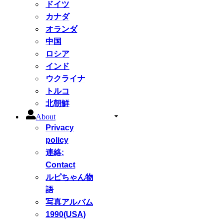
ドイツ
カナダ
オランダ
中国
ロシア
インド
ウクライナ
トルコ
北朝鮮
About
Privacy
policy
連絡:
Contact
ルピちゃん物
語
写真アルバム
1990(USA)