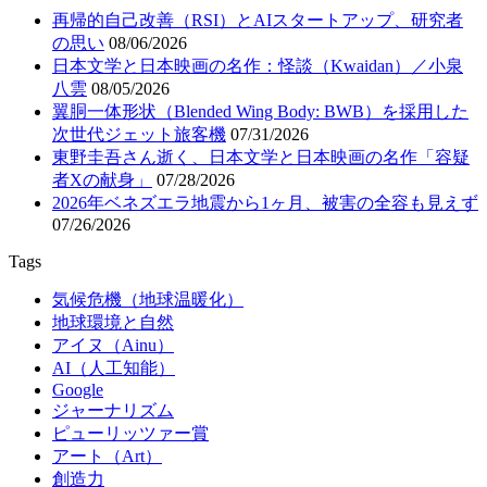
再帰的自己改善（RSI）とAIスタートアップ、研究者
の思い
08/06/2026
日本文学と日本映画の名作：怪談（Kwaidan）／小泉
八雲
08/05/2026
翼胴一体形状（Blended Wing Body: BWB）を採用した
次世代ジェット旅客機
07/31/2026
東野圭吾さん逝く、日本文学と日本映画の名作「容疑
者Xの献身」
07/28/2026
2026年ベネズエラ地震から1ヶ月、被害の全容も見えず
07/26/2026
Tags
気候危機（地球温暖化）
地球環境と自然
アイヌ（Ainu）
AI（人工知能）
Google
ジャーナリズム
ピューリッツァー賞
アート（Art）
創造力