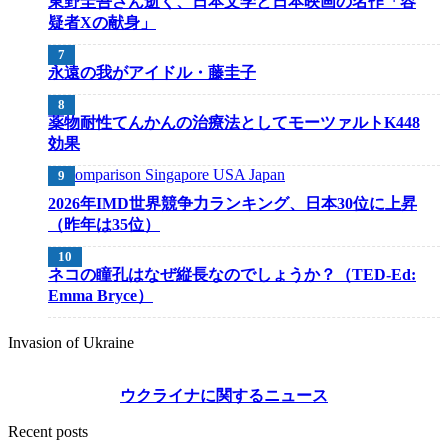
東野圭吾さん逝く、日本文学と日本映画の名作「容
疑者Xの献身」
永遠の我がアイドル・藤圭子
薬物耐性てんかんの治療法としてモーツァルトK448
効果
2026年IMD世界競争力ランキング、日本30位に上昇
（昨年は35位）
ネコの瞳孔はなぜ縦長なのでしょうか？（TED-Ed:
Emma Bryce）
Invasion of Ukraine
ウクライナに関するニュース
Recent posts