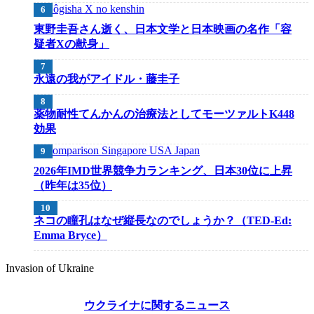
東野圭吾さん逝く、日本文学と日本映画の名作「容
疑者Xの献身」
永遠の我がアイドル・藤圭子
薬物耐性てんかんの治療法としてモーツァルトK448
効果
2026年IMD世界競争力ランキング、日本30位に上昇
（昨年は35位）
ネコの瞳孔はなぜ縦長なのでしょうか？（TED-Ed:
Emma Bryce）
Invasion of Ukraine
ウクライナに関するニュース