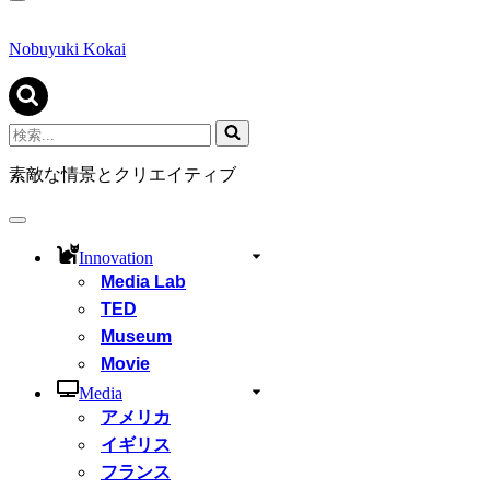
ナ
ビ
ゲ
Nobuyuki Kokai
ー
シ
ョ
ン
検
メ
索...
ニ
素敵な情景とクリエイティブ
ュ
ー
ナ
ビ
Innovation
ゲ
Media Lab
ー
シ
TED
ョ
Museum
ン
Movie
メ
ニ
Media
ュ
アメリカ
ー
イギリス
フランス