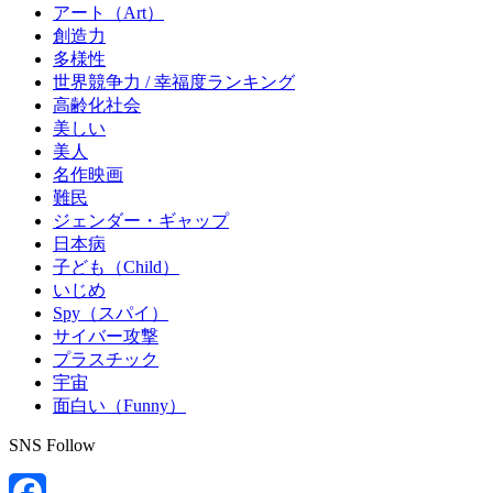
アート（Art）
創造力
多様性
世界競争力 / 幸福度ランキング
高齢化社会
美しい
美人
名作映画
難民
ジェンダー・ギャップ
日本病
子ども（Child）
いじめ
Spy（スパイ）
サイバー攻撃
プラスチック
宇宙
面白い（Funny）
SNS Follow