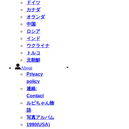
ドイツ
カナダ
オランダ
中国
ロシア
インド
ウクライナ
トルコ
北朝鮮
About
Privacy
policy
連絡:
Contact
ルピちゃん物
語
写真アルバム
1990(USA)