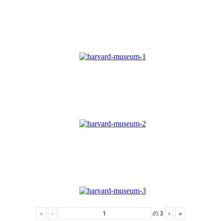
«
‹
の
3
›
»