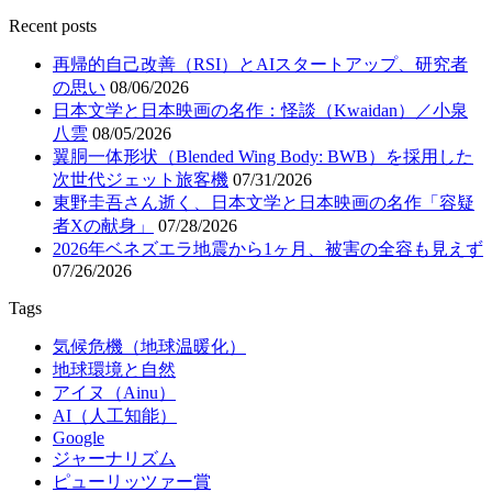
Recent posts
再帰的自己改善（RSI）とAIスタートアップ、研究者
の思い
08/06/2026
日本文学と日本映画の名作：怪談（Kwaidan）／小泉
八雲
08/05/2026
翼胴一体形状（Blended Wing Body: BWB）を採用した
次世代ジェット旅客機
07/31/2026
東野圭吾さん逝く、日本文学と日本映画の名作「容疑
者Xの献身」
07/28/2026
2026年ベネズエラ地震から1ヶ月、被害の全容も見えず
07/26/2026
Tags
気候危機（地球温暖化）
地球環境と自然
アイヌ（Ainu）
AI（人工知能）
Google
ジャーナリズム
ピューリッツァー賞