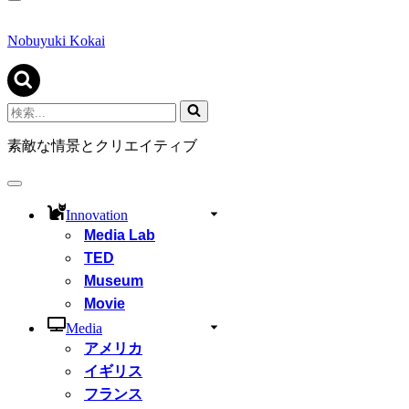
ナ
ビ
ゲ
Nobuyuki Kokai
ー
シ
ョ
ン
検
メ
索...
ニ
素敵な情景とクリエイティブ
ュ
ー
ナ
ビ
Innovation
ゲ
Media Lab
ー
シ
TED
ョ
Museum
ン
Movie
メ
ニ
Media
ュ
アメリカ
ー
イギリス
フランス