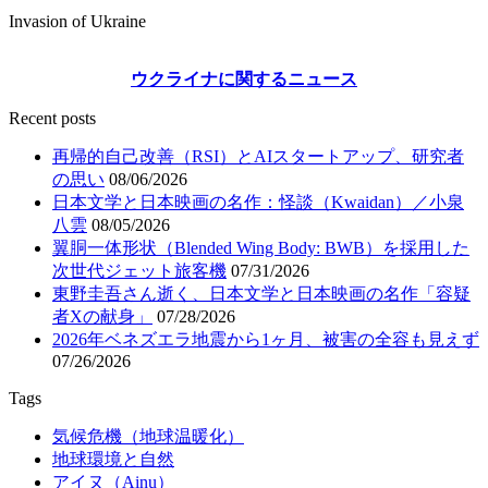
Invasion of Ukraine
ウクライナに関するニュース
Recent posts
再帰的自己改善（RSI）とAIスタートアップ、研究者
の思い
08/06/2026
日本文学と日本映画の名作：怪談（Kwaidan）／小泉
八雲
08/05/2026
翼胴一体形状（Blended Wing Body: BWB）を採用した
次世代ジェット旅客機
07/31/2026
東野圭吾さん逝く、日本文学と日本映画の名作「容疑
者Xの献身」
07/28/2026
2026年ベネズエラ地震から1ヶ月、被害の全容も見えず
07/26/2026
Tags
気候危機（地球温暖化）
地球環境と自然
アイヌ（Ainu）