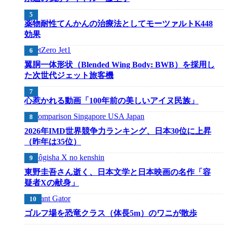
薬物耐性てんかんの治療法としてモーツァルトK448
効果
翼胴一体形状（Blended Wing Body: BWB）を採用し
た次世代ジェット旅客機
心惹かれる動画「100年前の美しいアイヌ民族」
2026年IMD世界競争力ランキング、日本30位に上昇
（昨年は35位）
東野圭吾さん逝く、日本文学と日本映画の名作「容
疑者Xの献身」
ゴルフ場を恐竜クラス（体長5m）のワニが散歩