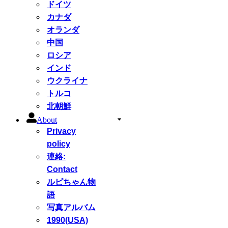
ドイツ
カナダ
オランダ
中国
ロシア
インド
ウクライナ
トルコ
北朝鮮
About
Privacy
policy
連絡:
Contact
ルピちゃん物
語
写真アルバム
1990(USA)