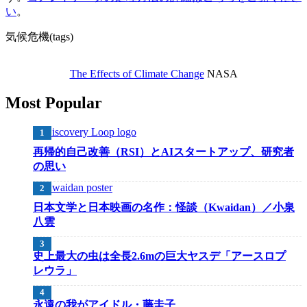
い
。
気候危機(tags)
The Effects of Climate Change
NASA
Most Popular
再帰的自己改善（RSI）とAIスタートアップ、研究者
の思い
日本文学と日本映画の名作：怪談（Kwaidan）／小泉
八雲
史上最大の虫は全長2.6mの巨大ヤスデ「アースロプ
レウラ」
永遠の我がアイドル・藤圭子