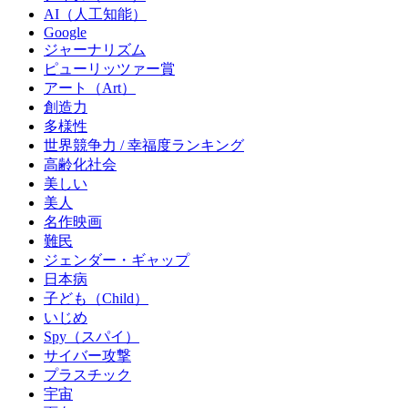
AI（人工知能）
Google
ジャーナリズム
ピューリッツァー賞
アート（Art）
創造力
多様性
世界競争力 / 幸福度ランキング
高齢化社会
美しい
美人
名作映画
難民
ジェンダー・ギャップ
日本病
子ども（Child）
いじめ
Spy（スパイ）
サイバー攻撃
プラスチック
宇宙