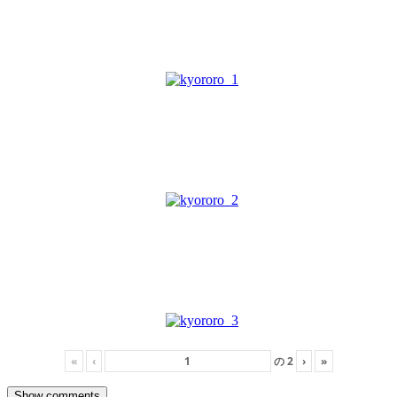
«
‹
の
2
›
»
Show comments