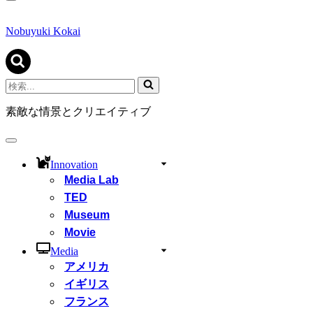
ナ
ビ
ゲ
Nobuyuki Kokai
ー
シ
ョ
ン
検
メ
索...
ニ
素敵な情景とクリエイティブ
ュ
ー
ナ
ビ
Innovation
ゲ
Media Lab
ー
シ
TED
ョ
Museum
ン
Movie
メ
ニ
Media
ュ
アメリカ
ー
イギリス
フランス