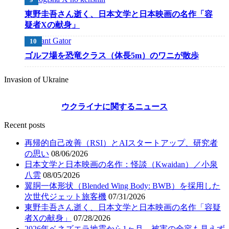
東野圭吾さん逝く、日本文学と日本映画の名作「容
疑者Xの献身」
ゴルフ場を恐竜クラス（体長5m）のワニが散歩
Invasion of Ukraine
ウクライナに関するニュース
Recent posts
再帰的自己改善（RSI）とAIスタートアップ、研究者
の思い
08/06/2026
日本文学と日本映画の名作：怪談（Kwaidan）／小泉
八雲
08/05/2026
翼胴一体形状（Blended Wing Body: BWB）を採用した
次世代ジェット旅客機
07/31/2026
東野圭吾さん逝く、日本文学と日本映画の名作「容疑
者Xの献身」
07/28/2026
2026年ベネズエラ地震から1ヶ月、被害の全容も見えず