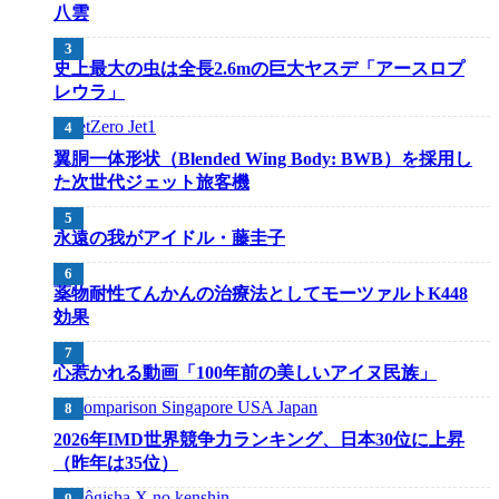
八雲
史上最大の虫は全長2.6mの巨大ヤスデ「アースロプ
レウラ」
翼胴一体形状（Blended Wing Body: BWB）を採用し
た次世代ジェット旅客機
永遠の我がアイドル・藤圭子
薬物耐性てんかんの治療法としてモーツァルトK448
効果
心惹かれる動画「100年前の美しいアイヌ民族」
2026年IMD世界競争力ランキング、日本30位に上昇
（昨年は35位）