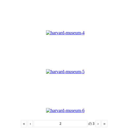
«
‹
の
3
›
»