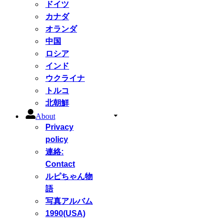
ドイツ
カナダ
オランダ
中国
ロシア
インド
ウクライナ
トルコ
北朝鮮
About
Privacy
policy
連絡:
Contact
ルピちゃん物
語
写真アルバム
1990(USA)