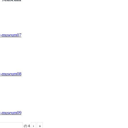
の
4
›
»