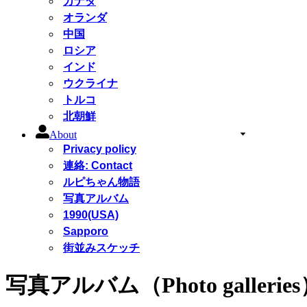
カナダ
オランダ
中国
ロシア
インド
ウクライナ
トルコ
北朝鮮
About
Privacy policy
連絡: Contact
ルピちゃん物語
写真アルバム
1990(USA)
Sapporo
街並みスケッチ
写真アルバム（Photo gallerie