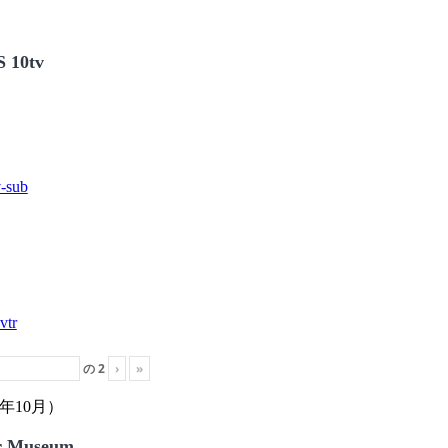
 10tv
の
2
›
»
年10月）
r Museum