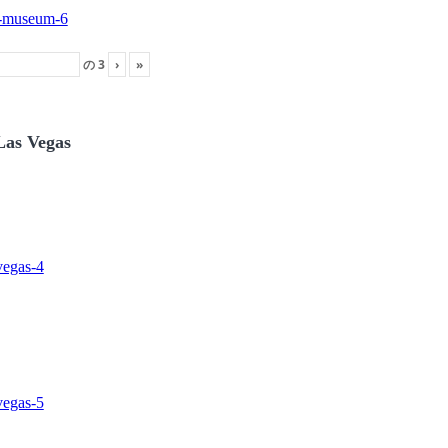
の
3
›
»
Las Vegas