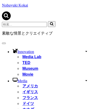
ビ
ゲ
Nobuyuki Kokai
ー
シ
ョ
ン
検
メ
索...
ニ
素敵な情景とクリエイティブ
ュ
ー
ナ
ビ
Innovation
ゲ
Media Lab
ー
TED
シ
ョ
Museum
ン
Movie
メ
ニ
Media
ュ
アメリカ
ー
イギリス
フランス
ドイツ