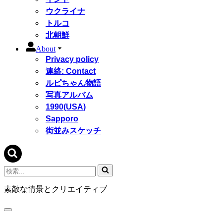
ウクライナ
トルコ
北朝鮮
About
Privacy policy
連絡: Contact
ルピちゃん物語
写真アルバム
1990(USA)
Sapporo
街並みスケッチ
検
索...
素敵な情景とクリエイティブ
ナ