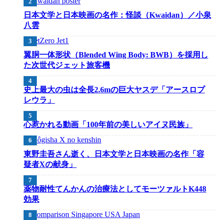
日本文学と日本映画の名作：怪談（Kwaidan）／小泉
八雲
翼胴一体形状（Blended Wing Body: BWB）を採用し
た次世代ジェット旅客機
史上最大の虫は全長2.6mの巨大ヤスデ「アースロプ
レウラ」
心惹かれる動画「100年前の美しいアイヌ民族」
東野圭吾さん逝く、日本文学と日本映画の名作「容
疑者Xの献身」
薬物耐性てんかんの治療法としてモーツァルトK448
効果