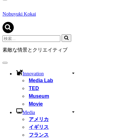
ナ
ビ
ゲ
Nobuyuki Kokai
ー
シ
ョ
ン
検
メ
索...
ニ
素敵な情景とクリエイティブ
ュ
ー
ナ
ビ
Innovation
ゲ
Media Lab
ー
シ
TED
ョ
Museum
ン
Movie
メ
ニ
Media
ュ
アメリカ
ー
イギリス
フランス