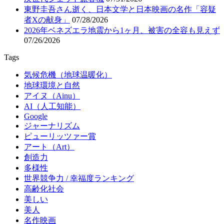
東野圭吾さん逝く、日本文学と日本映画の名作「容疑
者Xの献身」
07/28/2026
2026年ベネズエラ地震から1ヶ月、被害の全容も見えず
07/26/2026
Tags
気候危機（地球温暖化）
地球環境と自然
アイヌ（Ainu）
AI（人工知能）
Google
ジャーナリズム
ピューリッツァー賞
アート（Art）
創造力
多様性
世界競争力 / 幸福度ランキング
高齢化社会
美しい
美人
名作映画