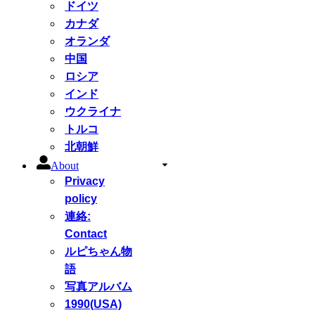
ドイツ
カナダ
オランダ
中国
ロシア
インド
ウクライナ
トルコ
北朝鮮
About
Privacy
policy
連絡:
Contact
ルピちゃん物
語
写真アルバム
1990(USA)