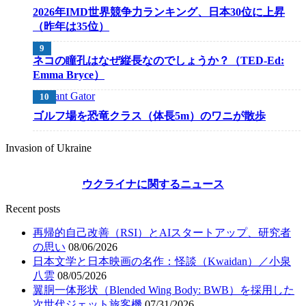
2026年IMD世界競争力ランキング、日本30位に上昇
（昨年は35位）
ネコの瞳孔はなぜ縦長なのでしょうか？（TED-Ed:
Emma Bryce）
ゴルフ場を恐竜クラス（体長5m）のワニが散歩
Invasion of Ukraine
ウクライナに関するニュース
Recent posts
再帰的自己改善（RSI）とAIスタートアップ、研究者
の思い
08/06/2026
日本文学と日本映画の名作：怪談（Kwaidan）／小泉
八雲
08/05/2026
翼胴一体形状（Blended Wing Body: BWB）を採用した
次世代ジェット旅客機
07/31/2026