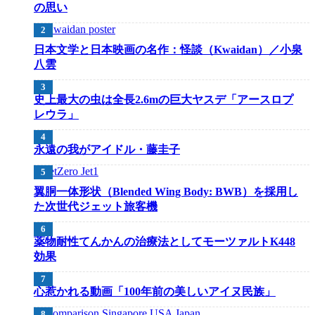
の思い
日本文学と日本映画の名作：怪談（Kwaidan）／小泉
八雲
史上最大の虫は全長2.6mの巨大ヤスデ「アースロプ
レウラ」
永遠の我がアイドル・藤圭子
翼胴一体形状（Blended Wing Body: BWB）を採用し
た次世代ジェット旅客機
薬物耐性てんかんの治療法としてモーツァルトK448
効果
心惹かれる動画「100年前の美しいアイヌ民族」