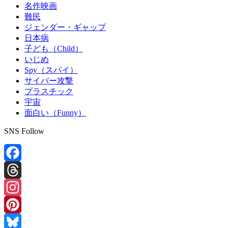
名作映画
難民
ジェンダー・ギャップ
日本病
子ども（Child）
いじめ
Spy（スパイ）
サイバー攻撃
プラスチック
宇宙
面白い（Funny）
SNS Follow
Facebook
Threads
Instagram
Pinterest