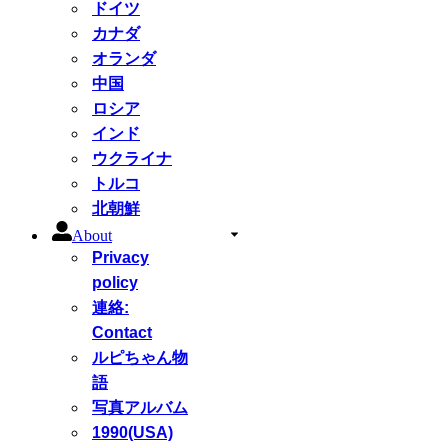
ドイツ
カナダ
オランダ
中国
ロシア
インド
ウクライナ
トルコ
北朝鮮
About
Privacy
policy
連絡:
Contact
ルピちゃん物
語
写真アルバム
1990(USA)