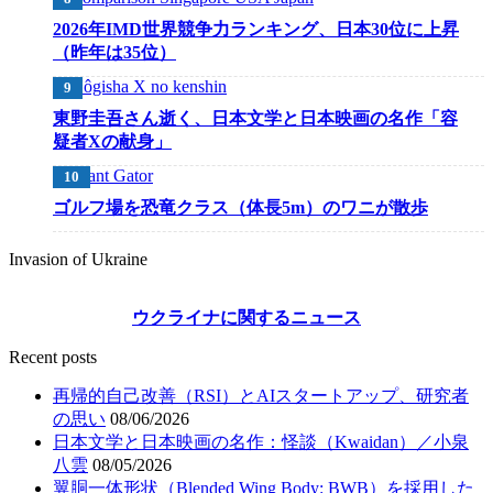
2026年IMD世界競争力ランキング、日本30位に上昇
（昨年は35位）
東野圭吾さん逝く、日本文学と日本映画の名作「容
疑者Xの献身」
ゴルフ場を恐竜クラス（体長5m）のワニが散歩
Invasion of Ukraine
ウクライナに関するニュース
Recent posts
再帰的自己改善（RSI）とAIスタートアップ、研究者
の思い
08/06/2026
日本文学と日本映画の名作：怪談（Kwaidan）／小泉
八雲
08/05/2026
翼胴一体形状（Blended Wing Body: BWB）を採用した