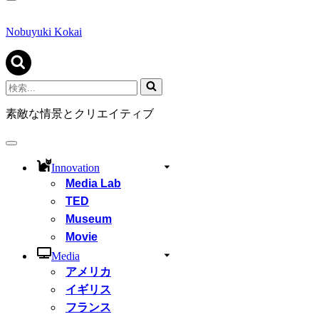
ナ
ビ
ゲ
Nobuyuki Kokai
ー
シ
ョ
ン
検
メ
索...
ニ
素敵な情景とクリエイティブ
ュ
ー
ナ
ビ
Innovation
ゲ
Media Lab
ー
シ
TED
ョ
Museum
ン
Movie
メ
ニ
Media
ュ
アメリカ
ー
イギリス
フランス