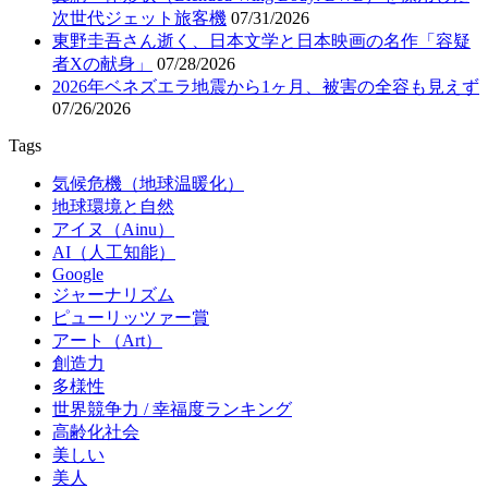
次世代ジェット旅客機
07/31/2026
東野圭吾さん逝く、日本文学と日本映画の名作「容疑
者Xの献身」
07/28/2026
2026年ベネズエラ地震から1ヶ月、被害の全容も見えず
07/26/2026
Tags
気候危機（地球温暖化）
地球環境と自然
アイヌ（Ainu）
AI（人工知能）
Google
ジャーナリズム
ピューリッツァー賞
アート（Art）
創造力
多様性
世界競争力 / 幸福度ランキング
高齢化社会
美しい
美人