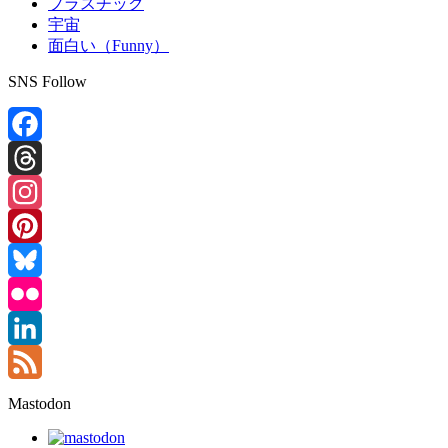
プラスチック
宇宙
面白い（Funny）
SNS Follow
Facebook
Threads
Instagram
Pinterest
Bluesky
Flickr
LinkedIn
Feed
Mastodon