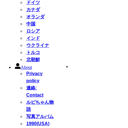
ドイツ
カナダ
オランダ
中国
ロシア
インド
ウクライナ
トルコ
北朝鮮
About
Privacy
policy
連絡:
Contact
ルピちゃん物
語
写真アルバム
1990(USA)