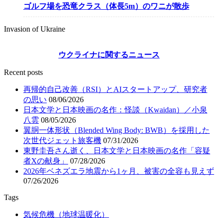
ゴルフ場を恐竜クラス（体長5m）のワニが散歩
Invasion of Ukraine
ウクライナに関するニュース
Recent posts
再帰的自己改善（RSI）とAIスタートアップ、研究者
の思い
08/06/2026
日本文学と日本映画の名作：怪談（Kwaidan）／小泉
八雲
08/05/2026
翼胴一体形状（Blended Wing Body: BWB）を採用した
次世代ジェット旅客機
07/31/2026
東野圭吾さん逝く、日本文学と日本映画の名作「容疑
者Xの献身」
07/28/2026
2026年ベネズエラ地震から1ヶ月、被害の全容も見えず
07/26/2026
Tags
気候危機（地球温暖化）