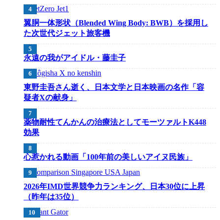
翼胴一体形状（Blended Wing Body: BWB）を採用し
た次世代ジェット旅客機
永遠の我がアイドル・藤圭子
東野圭吾さん逝く、日本文学と日本映画の名作「容
疑者Xの献身」
薬物耐性てんかんの治療法としてモーツァルトK448
効果
心惹かれる動画「100年前の美しいアイヌ民族」
2026年IMD世界競争力ランキング、日本30位に上昇
（昨年は35位）