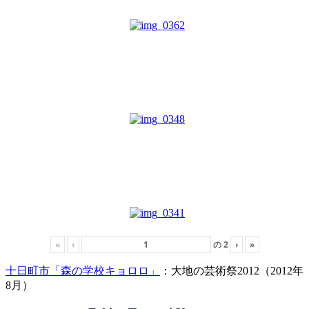
«
‹
の
2
›
»
十日町市「森の学校キョロロ」
：大地の芸術祭2012（2012年
8月）