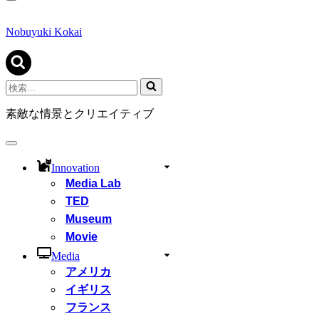
ナ
ビ
ゲ
Nobuyuki Kokai
ー
シ
ョ
ン
検
メ
索...
ニ
素敵な情景とクリエイティブ
ュ
ー
ナ
ビ
Innovation
ゲ
Media Lab
ー
シ
TED
ョ
Museum
ン
Movie
メ
ニ
Media
ュ
アメリカ
ー
イギリス
フランス