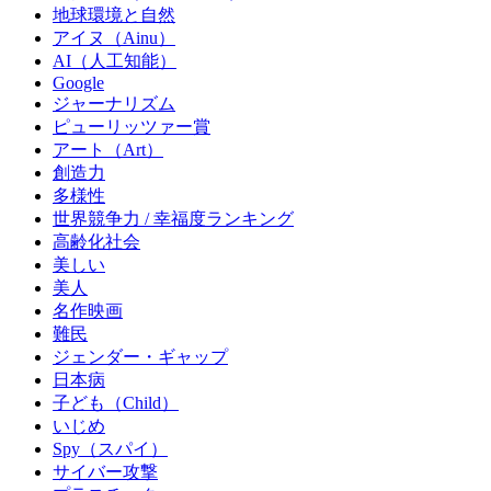
地球環境と自然
アイヌ（Ainu）
AI（人工知能）
Google
ジャーナリズム
ピューリッツァー賞
アート（Art）
創造力
多様性
世界競争力 / 幸福度ランキング
高齢化社会
美しい
美人
名作映画
難民
ジェンダー・ギャップ
日本病
子ども（Child）
いじめ
Spy（スパイ）
サイバー攻撃