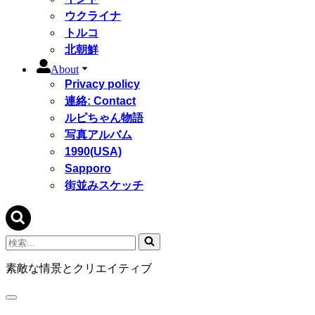
ウクライナ
トルコ
北朝鮮
About
Privacy policy
連絡: Contact
ルピちゃん物語
写真アルバム
1990(USA)
Sapporo
街並みスケッチ
検
索...
素敵な情景とクリエイティブ
ナ