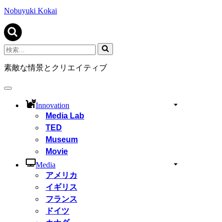
ビ
ゲ
Nobuyuki Kokai
ー
シ
ョ
ン
検
メ
索...
ニ
素敵な情景とクリエイティブ
ュ
ー
ナ
ビ
Innovation
ゲ
Media Lab
ー
TED
シ
ョ
Museum
ン
Movie
メ
ニ
Media
ュ
アメリカ
ー
イギリス
フランス
ドイツ