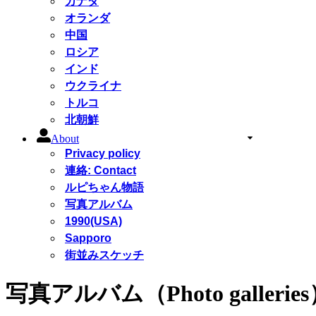
カナダ
オランダ
中国
ロシア
インド
ウクライナ
トルコ
北朝鮮
About
Privacy policy
連絡: Contact
ルピちゃん物語
写真アルバム
1990(USA)
Sapporo
街並みスケッチ
写真アルバム（Photo gallerie