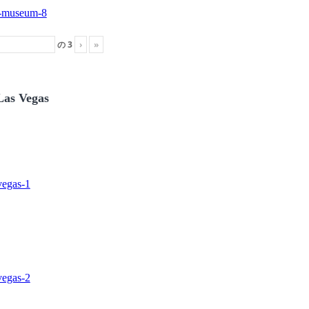
の
3
›
»
Las Vegas