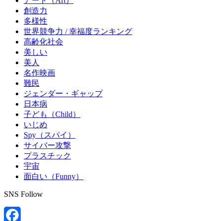
アート（Art）
創造力
多様性
世界競争力 / 幸福度ランキング
高齢化社会
美しい
美人
名作映画
難民
ジェンダー・ギャップ
日本病
子ども（Child）
いじめ
Spy（スパイ）
サイバー攻撃
プラスチック
宇宙
面白い（Funny）
SNS Follow