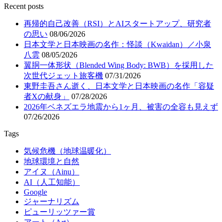
Recent posts
再帰的自己改善（RSI）とAIスタートアップ、研究者
の思い
08/06/2026
日本文学と日本映画の名作：怪談（Kwaidan）／小泉
八雲
08/05/2026
翼胴一体形状（Blended Wing Body: BWB）を採用した
次世代ジェット旅客機
07/31/2026
東野圭吾さん逝く、日本文学と日本映画の名作「容疑
者Xの献身」
07/28/2026
2026年ベネズエラ地震から1ヶ月、被害の全容も見えず
07/26/2026
Tags
気候危機（地球温暖化）
地球環境と自然
アイヌ（Ainu）
AI（人工知能）
Google
ジャーナリズム
ピューリッツァー賞