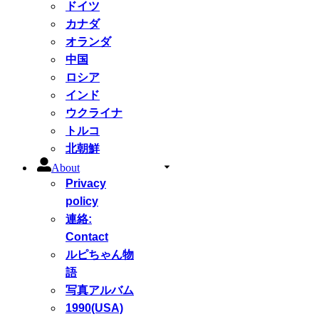
ドイツ
カナダ
オランダ
中国
ロシア
インド
ウクライナ
トルコ
北朝鮮
About
Privacy
policy
連絡:
Contact
ルピちゃん物
語
写真アルバム
1990(USA)