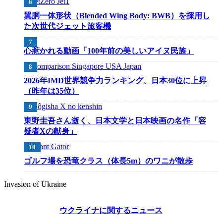
翼胴一体形状（Blended Wing Body: BWB）を採用し
た次世代ジェット旅客機
心惹かれる動画「100年前の美しいアイヌ民族」
2026年IMD世界競争力ランキング、日本30位に上昇
（昨年は35位）
東野圭吾さん逝く、日本文学と日本映画の名作「容
疑者Xの献身」
ゴルフ場を恐竜クラス（体長5m）のワニが散歩
Invasion of Ukraine
ウクライナに関するニュース