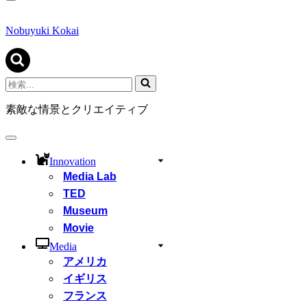
ナ
ビ
ゲ
Nobuyuki Kokai
ー
シ
ョ
ン
検
メ
索...
ニ
素敵な情景とクリエイティブ
ュ
ー
ナ
ビ
Innovation
ゲ
Media Lab
ー
シ
TED
ョ
Museum
ン
Movie
メ
ニ
Media
ュ
アメリカ
ー
イギリス
フランス