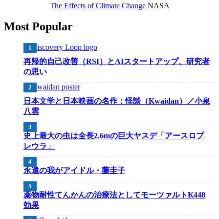
The Effects of Climate Change
NASA
Most Popular
再帰的自己改善（RSI）とAIスタートアップ、研究者
の思い
日本文学と日本映画の名作：怪談（Kwaidan）／小泉
八雲
史上最大の虫は全長2.6mの巨大ヤスデ「アースロプ
レウラ」
永遠の我がアイドル・藤圭子
薬物耐性てんかんの治療法としてモーツァルトK448
効果