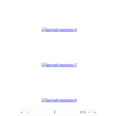
«
‹
の
3
›
»