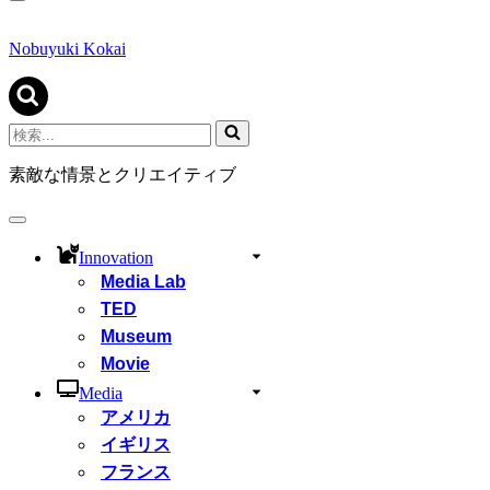
ナ
ビ
ゲ
Nobuyuki Kokai
ー
シ
ョ
ン
検
メ
索...
ニ
素敵な情景とクリエイティブ
ュ
ー
ナ
ビ
Innovation
ゲ
Media Lab
ー
シ
TED
ョ
Museum
ン
Movie
メ
ニ
Media
ュ
アメリカ
ー
イギリス
フランス