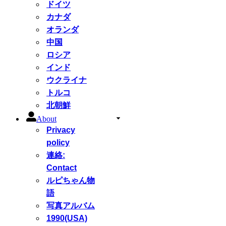
ドイツ
カナダ
オランダ
中国
ロシア
インド
ウクライナ
トルコ
北朝鮮
About
Privacy
policy
連絡:
Contact
ルピちゃん物
語
写真アルバム
1990(USA)