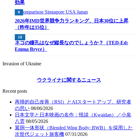
効果
2026年IMD世界競争力ランキング、日本30位に上昇
（昨年は35位）
ネコの瞳孔はなぜ縦長なのでしょうか？（TED-Ed:
Emma Bryce）
Invasion of Ukraine
ウクライナに関するニュース
Recent posts
再帰的自己改善（RSI）とAIスタートアップ、研究者
の思い
08/06/2026
日本文学と日本映画の名作：怪談（Kwaidan）／小泉
八雲
08/05/2026
翼胴一体形状（Blended Wing Body: BWB）を採用した
次世代ジェット旅客機
07/31/2026