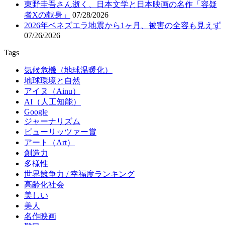
東野圭吾さん逝く、日本文学と日本映画の名作「容疑
者Xの献身」
07/28/2026
2026年ベネズエラ地震から1ヶ月、被害の全容も見えず
07/26/2026
Tags
気候危機（地球温暖化）
地球環境と自然
アイヌ（Ainu）
AI（人工知能）
Google
ジャーナリズム
ピューリッツァー賞
アート（Art）
創造力
多様性
世界競争力 / 幸福度ランキング
高齢化社会
美しい
美人
名作映画