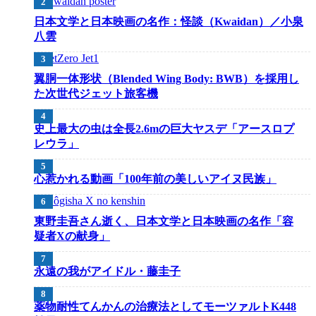
日本文学と日本映画の名作：怪談（Kwaidan）／小泉
八雲
翼胴一体形状（Blended Wing Body: BWB）を採用し
た次世代ジェット旅客機
史上最大の虫は全長2.6mの巨大ヤスデ「アースロプ
レウラ」
心惹かれる動画「100年前の美しいアイヌ民族」
東野圭吾さん逝く、日本文学と日本映画の名作「容
疑者Xの献身」
永遠の我がアイドル・藤圭子
薬物耐性てんかんの治療法としてモーツァルトK448