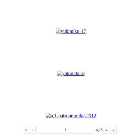
«
‹
の
3
›
»