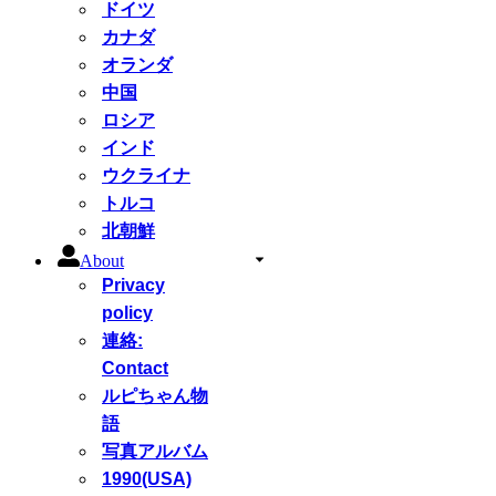
ドイツ
カナダ
オランダ
中国
ロシア
インド
ウクライナ
トルコ
北朝鮮
About
Privacy
policy
連絡:
Contact
ルピちゃん物
語
写真アルバム
1990(USA)