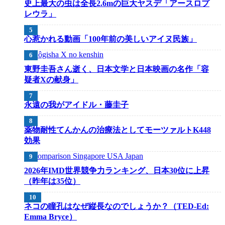
史上最大の虫は全長2.6mの巨大ヤスデ「アースロプ
レウラ」
心惹かれる動画「100年前の美しいアイヌ民族」
東野圭吾さん逝く、日本文学と日本映画の名作「容
疑者Xの献身」
永遠の我がアイドル・藤圭子
薬物耐性てんかんの治療法としてモーツァルトK448
効果
2026年IMD世界競争力ランキング、日本30位に上昇
（昨年は35位）
ネコの瞳孔はなぜ縦長なのでしょうか？（TED-Ed:
Emma Bryce）