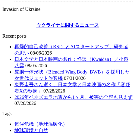
Invasion of Ukraine
ウクライナに関するニュース
Recent posts
再帰的自己改善（RSI）とAIスタートアップ、研究者
の思い
08/06/2026
日本文学と日本映画の名作：怪談（Kwaidan）／小泉
八雲
08/05/2026
翼胴一体形状（Blended Wing Body: BWB）を採用した
次世代ジェット旅客機
07/31/2026
東野圭吾さん逝く、日本文学と日本映画の名作「容疑
者Xの献身」
07/28/2026
2026年ベネズエラ地震から1ヶ月、被害の全容も見えず
07/26/2026
Tags
気候危機（地球温暖化）
地球環境と自然