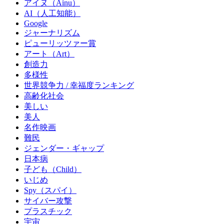
アイヌ（Ainu）
AI（人工知能）
Google
ジャーナリズム
ピューリッツァー賞
アート（Art）
創造力
多様性
世界競争力 / 幸福度ランキング
高齢化社会
美しい
美人
名作映画
難民
ジェンダー・ギャップ
日本病
子ども（Child）
いじめ
Spy（スパイ）
サイバー攻撃
プラスチック
宇宙