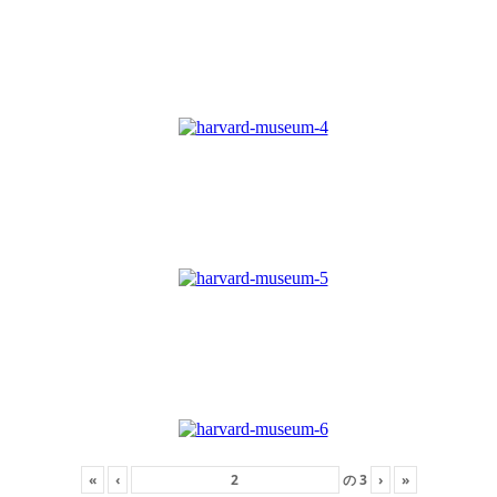
«
‹
の
3
›
»