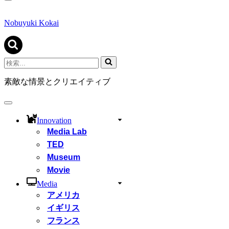
ナ
ビ
ゲ
Nobuyuki Kokai
ー
シ
ョ
ン
検
メ
索...
ニ
素敵な情景とクリエイティブ
ュ
ー
ナ
ビ
Innovation
ゲ
Media Lab
ー
シ
TED
ョ
Museum
ン
Movie
メ
ニ
Media
ュ
アメリカ
ー
イギリス
フランス