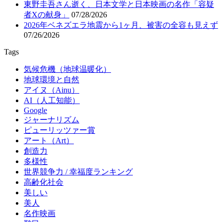
東野圭吾さん逝く、日本文学と日本映画の名作「容疑
者Xの献身」
07/28/2026
2026年ベネズエラ地震から1ヶ月、被害の全容も見えず
07/26/2026
Tags
気候危機（地球温暖化）
地球環境と自然
アイヌ（Ainu）
AI（人工知能）
Google
ジャーナリズム
ピューリッツァー賞
アート（Art）
創造力
多様性
世界競争力 / 幸福度ランキング
高齢化社会
美しい
美人
名作映画