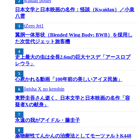
日本文学と日本映画の名作：怪談（Kwaidan）／小泉
八雲
翼胴一体形状（Blended Wing Body: BWB）を採用し
た次世代ジェット旅客機
史上最大の虫は全長2.6mの巨大ヤスデ「アースロプ
レウラ」
心惹かれる動画「100年前の美しいアイヌ民族」
東野圭吾さん逝く、日本文学と日本映画の名作「容
疑者Xの献身」
永遠の我がアイドル・藤圭子
薬物耐性てんかんの治療法としてモーツァルトK448