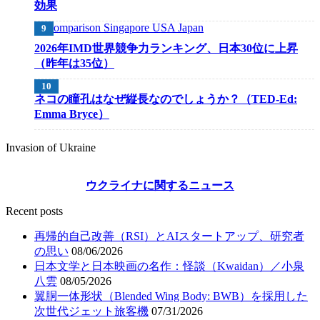
効果
2026年IMD世界競争力ランキング、日本30位に上昇
（昨年は35位）
ネコの瞳孔はなぜ縦長なのでしょうか？（TED-Ed:
Emma Bryce）
Invasion of Ukraine
ウクライナに関するニュース
Recent posts
再帰的自己改善（RSI）とAIスタートアップ、研究者
の思い
08/06/2026
日本文学と日本映画の名作：怪談（Kwaidan）／小泉
八雲
08/05/2026
翼胴一体形状（Blended Wing Body: BWB）を採用した
次世代ジェット旅客機
07/31/2026