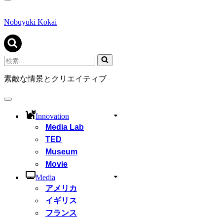
ナ
ビ
ゲ
Nobuyuki Kokai
ー
シ
ョ
ン
検
メ
索...
ニ
素敵な情景とクリエイティブ
ュ
ー
ナ
ビ
Innovation
ゲ
Media Lab
ー
シ
TED
ョ
Museum
ン
Movie
メ
ニ
Media
ュ
アメリカ
ー
イギリス
フランス