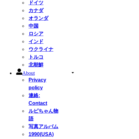
ドイツ
カナダ
オランダ
中国
ロシア
インド
ウクライナ
トルコ
北朝鮮
About
Privacy
policy
連絡:
Contact
ルピちゃん物
語
写真アルバム
1990(USA)