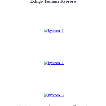
Echigo Tsumari Kyororo
«
‹
の
2
›
»