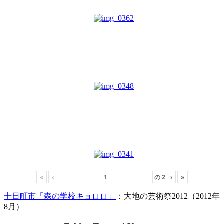
«
‹
の
2
›
»
十日町市「森の学校キョロロ」
：大地の芸術祭2012（2012年
8月）