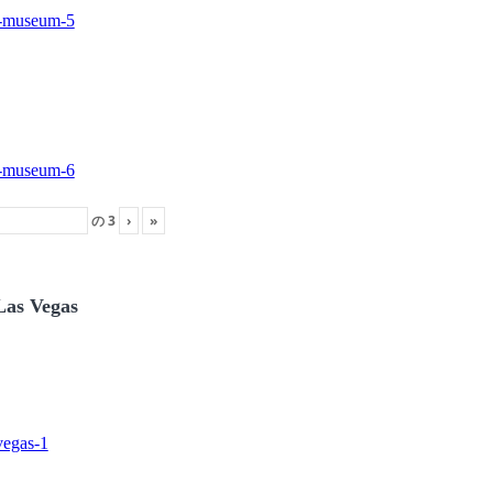
の
3
›
»
Las Vegas