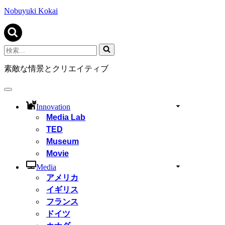
ビ
ゲ
Nobuyuki Kokai
ー
シ
ョ
ン
検
メ
索...
ニ
素敵な情景とクリエイティブ
ュ
ー
ナ
ビ
Innovation
ゲ
Media Lab
ー
TED
シ
ョ
Museum
ン
Movie
メ
ニ
Media
ュ
アメリカ
ー
イギリス
フランス
ドイツ