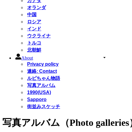
カナダ
オランダ
中国
ロシア
インド
ウクライナ
トルコ
北朝鮮
About
Privacy policy
連絡: Contact
ルピちゃん物語
写真アルバム
1990(USA)
Sapporo
街並みスケッチ
写真アルバム（Photo gallerie