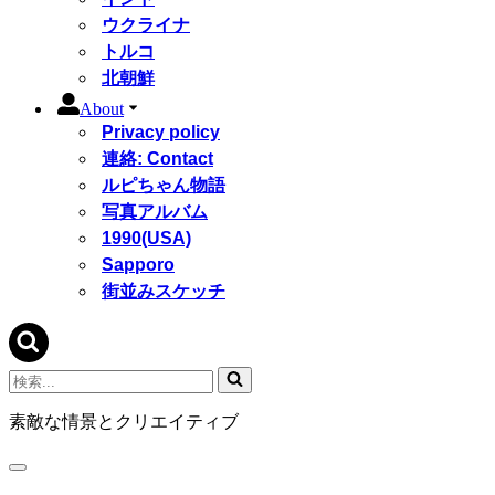
ウクライナ
トルコ
北朝鮮
About
Privacy policy
連絡: Contact
ルピちゃん物語
写真アルバム
1990(USA)
Sapporo
街並みスケッチ
検
索...
素敵な情景とクリエイティブ
ナ