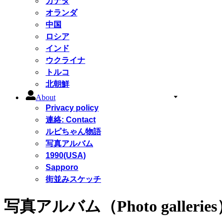
カナダ
オランダ
中国
ロシア
インド
ウクライナ
トルコ
北朝鮮
About
Privacy policy
連絡: Contact
ルピちゃん物語
写真アルバム
1990(USA)
Sapporo
街並みスケッチ
写真アルバム（Photo gallerie