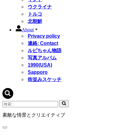
ウクライナ
トルコ
北朝鮮
About
Privacy policy
連絡: Contact
ルピちゃん物語
写真アルバム
1990(USA)
Sapporo
街並みスケッチ
検
索...
素敵な情景とクリエイティブ
ナ