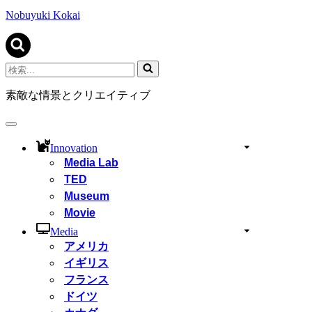
ビ
ゲ
Nobuyuki Kokai
ー
シ
ョ
ン
検
メ
索...
ニ
素敵な情景とクリエイティブ
ュ
ー
ナ
ビ
Innovation
ゲ
Media Lab
ー
TED
シ
ョ
Museum
ン
Movie
メ
ニ
Media
ュ
アメリカ
ー
イギリス
フランス
ドイツ