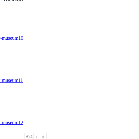
の
4
›
»