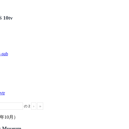
 10tv
の
2
›
»
年10月）
r Museum