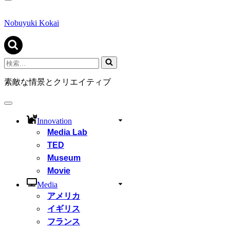
ナ
ビ
ゲ
Nobuyuki Kokai
ー
シ
ョ
ン
検
メ
索...
ニ
素敵な情景とクリエイティブ
ュ
ー
ナ
ビ
Innovation
ゲ
Media Lab
ー
シ
TED
ョ
Museum
ン
Movie
メ
ニ
Media
ュ
アメリカ
ー
イギリス
フランス