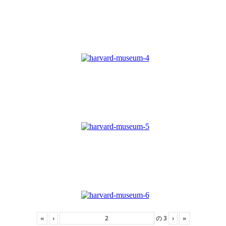
«
‹
の
3
›
»