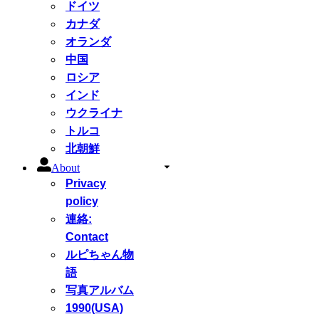
ドイツ
カナダ
オランダ
中国
ロシア
インド
ウクライナ
トルコ
北朝鮮
About
Privacy
policy
連絡:
Contact
ルピちゃん物
語
写真アルバム
1990(USA)