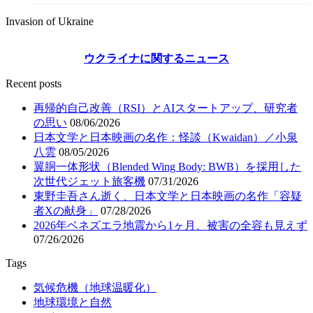
Invasion of Ukraine
ウクライナに関するニュース
Recent posts
再帰的自己改善（RSI）とAIスタートアップ、研究者
の思い
08/06/2026
日本文学と日本映画の名作：怪談（Kwaidan）／小泉
八雲
08/05/2026
翼胴一体形状（Blended Wing Body: BWB）を採用した
次世代ジェット旅客機
07/31/2026
東野圭吾さん逝く、日本文学と日本映画の名作「容疑
者Xの献身」
07/28/2026
2026年ベネズエラ地震から1ヶ月、被害の全容も見えず
07/26/2026
Tags
気候危機（地球温暖化）
地球環境と自然