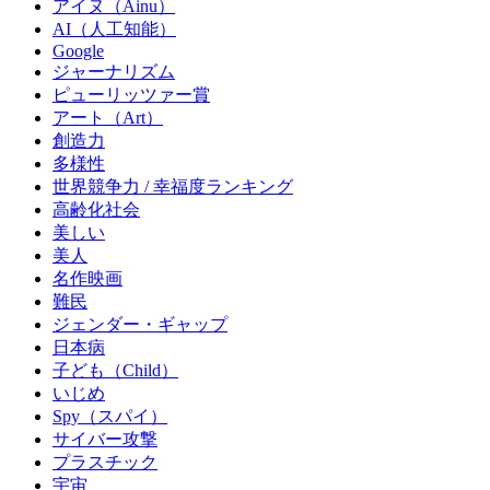
アイヌ（Ainu）
AI（人工知能）
Google
ジャーナリズム
ピューリッツァー賞
アート（Art）
創造力
多様性
世界競争力 / 幸福度ランキング
高齢化社会
美しい
美人
名作映画
難民
ジェンダー・ギャップ
日本病
子ども（Child）
いじめ
Spy（スパイ）
サイバー攻撃
プラスチック
宇宙