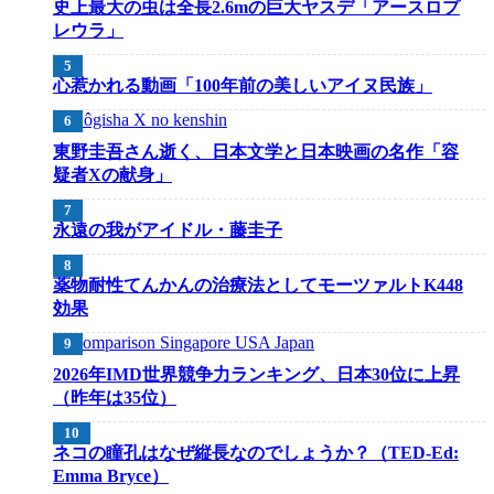
史上最大の虫は全長2.6mの巨大ヤスデ「アースロプ
レウラ」
心惹かれる動画「100年前の美しいアイヌ民族」
東野圭吾さん逝く、日本文学と日本映画の名作「容
疑者Xの献身」
永遠の我がアイドル・藤圭子
薬物耐性てんかんの治療法としてモーツァルトK448
効果
2026年IMD世界競争力ランキング、日本30位に上昇
（昨年は35位）
ネコの瞳孔はなぜ縦長なのでしょうか？（TED-Ed:
Emma Bryce）