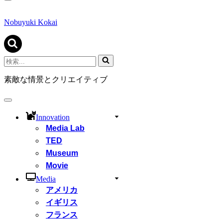
ナ
ビ
ゲ
Nobuyuki Kokai
ー
シ
ョ
ン
検
メ
索...
ニ
素敵な情景とクリエイティブ
ュ
ー
ナ
ビ
Innovation
ゲ
Media Lab
ー
シ
TED
ョ
Museum
ン
Movie
メ
ニ
Media
ュ
アメリカ
ー
イギリス
フランス