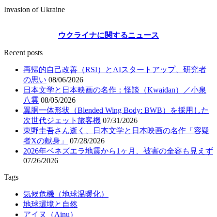
Invasion of Ukraine
ウクライナに関するニュース
Recent posts
再帰的自己改善（RSI）とAIスタートアップ、研究者
の思い
08/06/2026
日本文学と日本映画の名作：怪談（Kwaidan）／小泉
八雲
08/05/2026
翼胴一体形状（Blended Wing Body: BWB）を採用した
次世代ジェット旅客機
07/31/2026
東野圭吾さん逝く、日本文学と日本映画の名作「容疑
者Xの献身」
07/28/2026
2026年ベネズエラ地震から1ヶ月、被害の全容も見えず
07/26/2026
Tags
気候危機（地球温暖化）
地球環境と自然
アイヌ（Ainu）