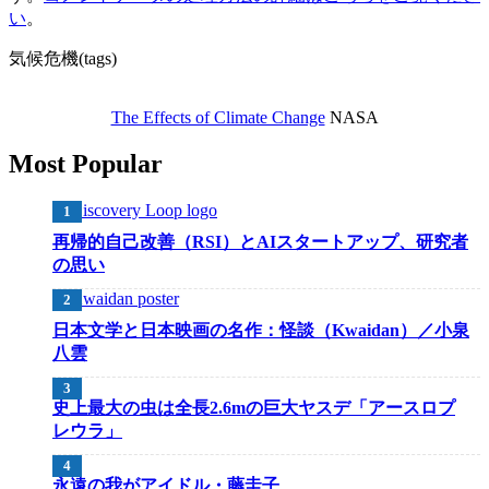
い
。
気候危機(tags)
The Effects of Climate Change
NASA
Most Popular
再帰的自己改善（RSI）とAIスタートアップ、研究者
の思い
日本文学と日本映画の名作：怪談（Kwaidan）／小泉
八雲
史上最大の虫は全長2.6mの巨大ヤスデ「アースロプ
レウラ」
永遠の我がアイドル・藤圭子