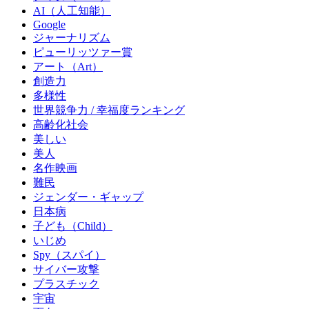
AI（人工知能）
Google
ジャーナリズム
ピューリッツァー賞
アート（Art）
創造力
多様性
世界競争力 / 幸福度ランキング
高齢化社会
美しい
美人
名作映画
難民
ジェンダー・ギャップ
日本病
子ども（Child）
いじめ
Spy（スパイ）
サイバー攻撃
プラスチック
宇宙