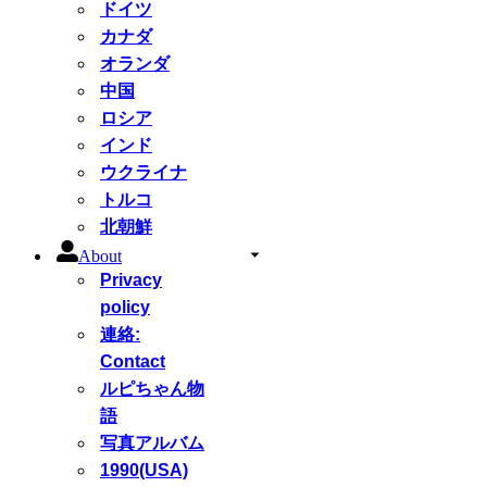
ドイツ
カナダ
オランダ
中国
ロシア
インド
ウクライナ
トルコ
北朝鮮
About
Privacy
policy
連絡:
Contact
ルピちゃん物
語
写真アルバム
1990(USA)