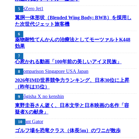
翼胴一体形状（Blended Wing Body: BWB）を採用し
た次世代ジェット旅客機
薬物耐性てんかんの治療法としてモーツァルトK448
効果
心惹かれる動画「100年前の美しいアイヌ民族」
2026年IMD世界競争力ランキング、日本30位に上昇
（昨年は35位）
東野圭吾さん逝く、日本文学と日本映画の名作「容
疑者Xの献身」
ゴルフ場を恐竜クラス（体長5m）のワニが散歩