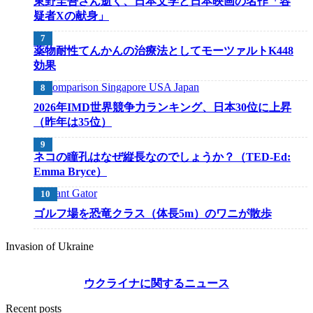
東野圭吾さん逝く、日本文学と日本映画の名作「容
疑者Xの献身」
薬物耐性てんかんの治療法としてモーツァルトK448
効果
2026年IMD世界競争力ランキング、日本30位に上昇
（昨年は35位）
ネコの瞳孔はなぜ縦長なのでしょうか？（TED-Ed:
Emma Bryce）
ゴルフ場を恐竜クラス（体長5m）のワニが散歩
Invasion of Ukraine
ウクライナに関するニュース
Recent posts