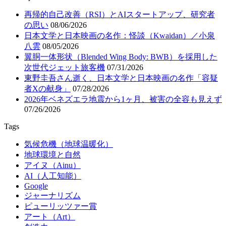
再帰的自己改善（RSI）とAIスタートアップ、研究者
の思い
08/06/2026
日本文学と日本映画の名作：怪談（Kwaidan）／小泉
八雲
08/05/2026
翼胴一体形状（Blended Wing Body: BWB）を採用した
次世代ジェット旅客機
07/31/2026
東野圭吾さん逝く、日本文学と日本映画の名作「容疑
者Xの献身」
07/28/2026
2026年ベネズエラ地震から1ヶ月、被害の全容も見えず
07/26/2026
Tags
気候危機（地球温暖化）
地球環境と自然
アイヌ（Ainu）
AI（人工知能）
Google
ジャーナリズム
ピューリッツァー賞
アート（Art）