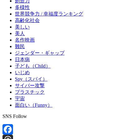
創造力
多様性
世界競争力 / 幸福度ランキング
高齢化社会
美しい
美人
名作映画
難民
ジェンダー・ギャップ
日本病
子ども（Child）
いじめ
Spy（スパイ）
サイバー攻撃
プラスチック
宇宙
面白い（Funny）
SNS Follow