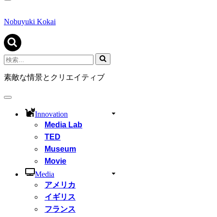
ナ
ビ
ゲ
Nobuyuki Kokai
ー
シ
ョ
ン
検
メ
索...
ニ
素敵な情景とクリエイティブ
ュ
ー
ナ
ビ
Innovation
ゲ
Media Lab
ー
シ
TED
ョ
Museum
ン
Movie
メ
ニ
Media
ュ
アメリカ
ー
イギリス
フランス