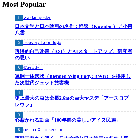
Most Popular
日本文学と日本映画の名作：怪談（Kwaidan）／小泉
八雲
再帰的自己改善（RSI）とAIスタートアップ、研究者
の思い
翼胴一体形状（Blended Wing Body: BWB）を採用し
た次世代ジェット旅客機
史上最大の虫は全長2.6mの巨大ヤスデ「アースロプ
レウラ」
心惹かれる動画「100年前の美しいアイヌ民族」