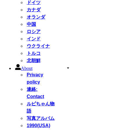
ドイツ
カナダ
オランダ
中国
ロシア
インド
ウクライナ
トルコ
北朝鮮
About
Privacy
policy
連絡:
Contact
ルピちゃん物
語
写真アルバム
1990(USA)