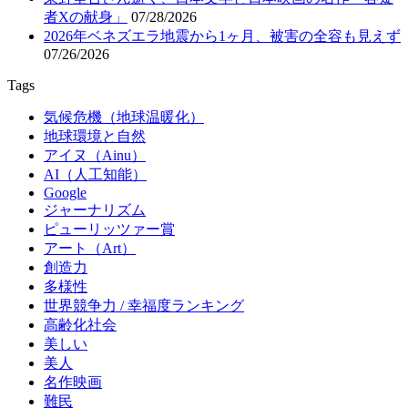
者Xの献身」
07/28/2026
2026年ベネズエラ地震から1ヶ月、被害の全容も見えず
07/26/2026
Tags
気候危機（地球温暖化）
地球環境と自然
アイヌ（Ainu）
AI（人工知能）
Google
ジャーナリズム
ピューリッツァー賞
アート（Art）
創造力
多様性
世界競争力 / 幸福度ランキング
高齢化社会
美しい
美人
名作映画
難民