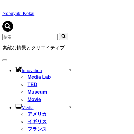
ナ
ビ
ゲ
Nobuyuki Kokai
ー
シ
ョ
ン
検
メ
索...
ニ
素敵な情景とクリエイティブ
ュ
ー
ナ
ビ
Innovation
ゲ
Media Lab
ー
シ
TED
ョ
Museum
ン
Movie
メ
ニ
Media
ュ
アメリカ
ー
イギリス
フランス