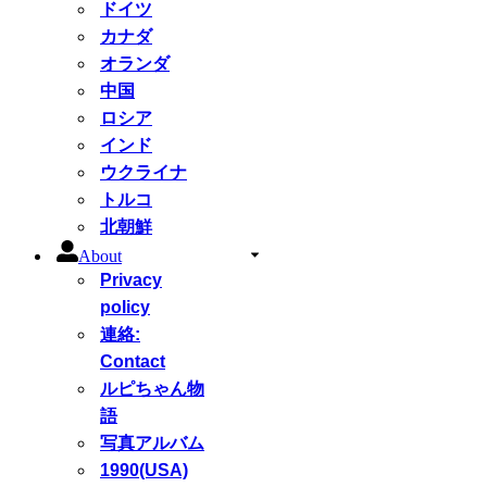
ドイツ
カナダ
オランダ
中国
ロシア
インド
ウクライナ
トルコ
北朝鮮
About
Privacy
policy
連絡:
Contact
ルピちゃん物
語
写真アルバム
1990(USA)