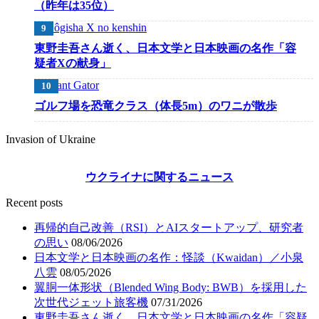
（昨年は35位）
東野圭吾さん逝く、日本文学と日本映画の名作「容
疑者Xの献身」
ゴルフ場を恐竜クラス（体長5m）のワニが散歩
Invasion of Ukraine
ウクライナに関するニュース
Recent posts
再帰的自己改善（RSI）とAIスタートアップ、研究者
の思い
08/06/2026
日本文学と日本映画の名作：怪談（Kwaidan）／小泉
八雲
08/05/2026
翼胴一体形状（Blended Wing Body: BWB）を採用した
次世代ジェット旅客機
07/31/2026
東野圭吾さん逝く、日本文学と日本映画の名作「容疑