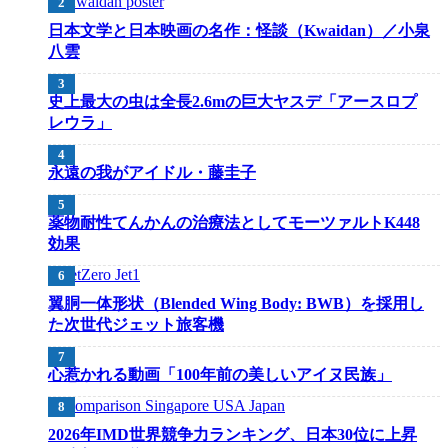
日本文学と日本映画の名作：怪談（Kwaidan）／小泉
八雲
史上最大の虫は全長2.6mの巨大ヤスデ「アースロプ
レウラ」
永遠の我がアイドル・藤圭子
薬物耐性てんかんの治療法としてモーツァルトK448
効果
翼胴一体形状（Blended Wing Body: BWB）を採用し
た次世代ジェット旅客機
心惹かれる動画「100年前の美しいアイヌ民族」
2026年IMD世界競争力ランキング、日本30位に上昇