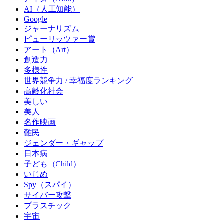
AI（人工知能）
Google
ジャーナリズム
ピューリッツァー賞
アート（Art）
創造力
多様性
世界競争力 / 幸福度ランキング
高齢化社会
美しい
美人
名作映画
難民
ジェンダー・ギャップ
日本病
子ども（Child）
いじめ
Spy（スパイ）
サイバー攻撃
プラスチック
宇宙