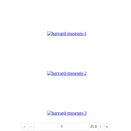
«
‹
の
3
›
»