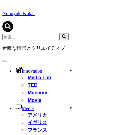
ナ
ビ
ゲ
Nobuyuki Kokai
ー
シ
ョ
ン
検
メ
索...
ニ
素敵な情景とクリエイティブ
ュ
ー
ナ
ビ
Innovation
ゲ
Media Lab
ー
シ
TED
ョ
Museum
ン
Movie
メ
ニ
Media
ュ
アメリカ
ー
イギリス
フランス