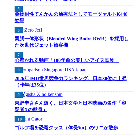
薬物耐性てんかんの治療法としてモーツァルトK448
効果
翼胴一体形状（Blended Wing Body: BWB）を採用し
た次世代ジェット旅客機
心惹かれる動画「100年前の美しいアイヌ民族」
2026年IMD世界競争力ランキング、日本30位に上昇
（昨年は35位）
東野圭吾さん逝く、日本文学と日本映画の名作「容
疑者Xの献身」
ゴルフ場を恐竜クラス（体長5m）のワニが散歩