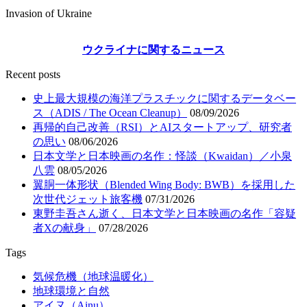
Invasion of Ukraine
ウクライナに関するニュース
Recent posts
史上最大規模の海洋プラスチックに関するデータベー
ス（ADIS / The Ocean Cleanup）
08/09/2026
再帰的自己改善（RSI）とAIスタートアップ、研究者
の思い
08/06/2026
日本文学と日本映画の名作：怪談（Kwaidan）／小泉
八雲
08/05/2026
翼胴一体形状（Blended Wing Body: BWB）を採用した
次世代ジェット旅客機
07/31/2026
東野圭吾さん逝く、日本文学と日本映画の名作「容疑
者Xの献身」
07/28/2026
Tags
気候危機（地球温暖化）
地球環境と自然
アイヌ（Ainu）