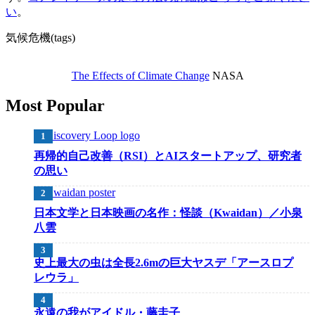
い
。
気候危機(tags)
The Effects of Climate Change
NASA
Most Popular
再帰的自己改善（RSI）とAIスタートアップ、研究者
の思い
日本文学と日本映画の名作：怪談（Kwaidan）／小泉
八雲
史上最大の虫は全長2.6mの巨大ヤスデ「アースロプ
レウラ」
永遠の我がアイドル・藤圭子