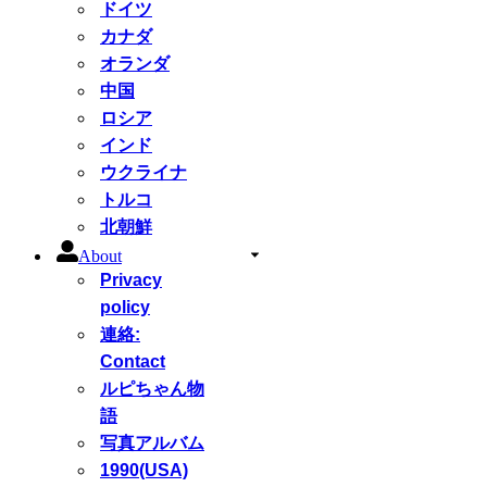
ドイツ
カナダ
オランダ
中国
ロシア
インド
ウクライナ
トルコ
北朝鮮
About
Privacy
policy
連絡:
Contact
ルピちゃん物
語
写真アルバム
1990(USA)