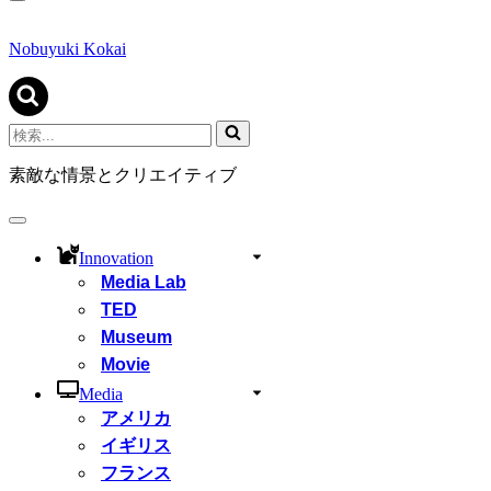
ナ
ビ
ゲ
Nobuyuki Kokai
ー
シ
ョ
ン
検
メ
索...
ニ
素敵な情景とクリエイティブ
ュ
ー
ナ
ビ
Innovation
ゲ
Media Lab
ー
シ
TED
ョ
Museum
ン
Movie
メ
ニ
Media
ュ
アメリカ
ー
イギリス
フランス