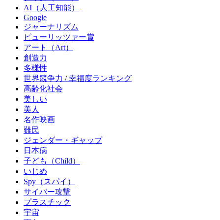
AI（人工知能）
Google
ジャーナリズム
ピューリッツァー賞
アート（Art）
創造力
多様性
世界競争力 / 幸福度ランキング
高齢化社会
美しい
美人
名作映画
難民
ジェンダー・ギャップ
日本病
子ども（Child）
いじめ
Spy（スパイ）
サイバー攻撃
プラスチック
宇宙