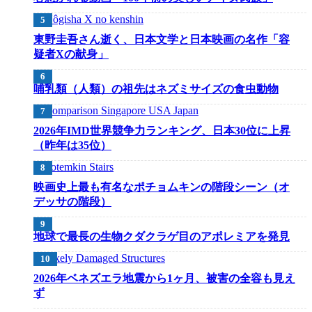
東野圭吾さん逝く、日本文学と日本映画の名作「容
疑者Xの献身」
哺乳類（人類）の祖先はネズミサイズの食虫動物
2026年IMD世界競争力ランキング、日本30位に上昇
（昨年は35位）
映画史上最も有名なポチョムキンの階段シーン（オ
デッサの階段）
地球で最長の生物クダクラゲ目のアポレミアを発見
2026年ベネズエラ地震から1ヶ月、被害の全容も見え
ず