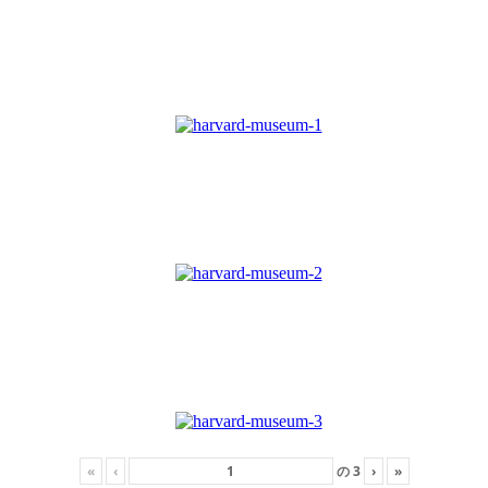
«
‹
の
3
›
»