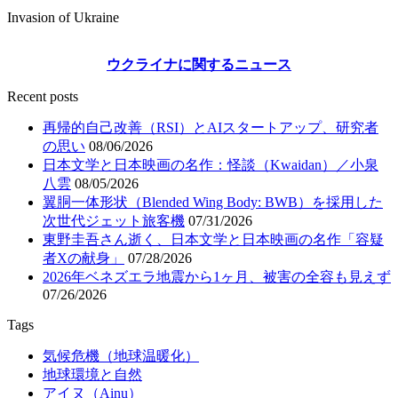
Invasion of Ukraine
ウクライナに関するニュース
Recent posts
再帰的自己改善（RSI）とAIスタートアップ、研究者
の思い
08/06/2026
日本文学と日本映画の名作：怪談（Kwaidan）／小泉
八雲
08/05/2026
翼胴一体形状（Blended Wing Body: BWB）を採用した
次世代ジェット旅客機
07/31/2026
東野圭吾さん逝く、日本文学と日本映画の名作「容疑
者Xの献身」
07/28/2026
2026年ベネズエラ地震から1ヶ月、被害の全容も見えず
07/26/2026
Tags
気候危機（地球温暖化）
地球環境と自然
アイヌ（Ainu）