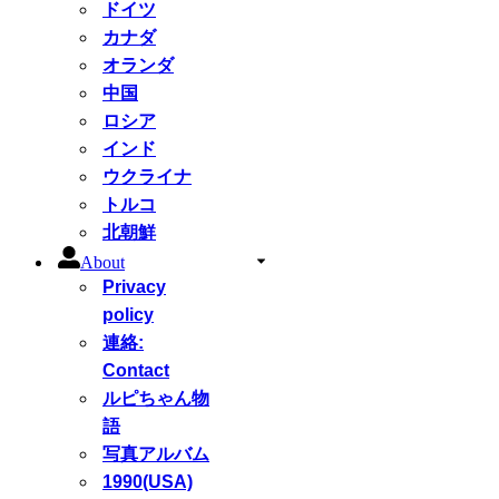
ドイツ
カナダ
オランダ
中国
ロシア
インド
ウクライナ
トルコ
北朝鮮
About
Privacy
policy
連絡:
Contact
ルピちゃん物
語
写真アルバム
1990(USA)