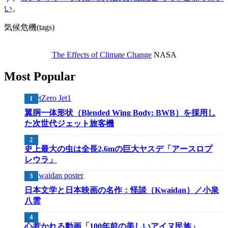
い
。
気候危機(tags)
The Effects of Climate Change
NASA
Most Popular
翼胴一体形状（Blended Wing Body: BWB）を採用し
た次世代ジェット旅客機
史上最大の虫は全長2.6mの巨大ヤスデ「アースロプ
レウラ」
日本文学と日本映画の名作：怪談（Kwaidan）／小泉
八雲
心惹かれる動画「100年前の美しいアイヌ民族」