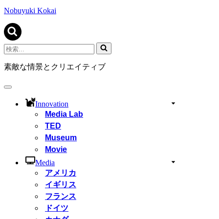
ビ
ゲ
Nobuyuki Kokai
ー
シ
ョ
ン
検
メ
索...
ニ
素敵な情景とクリエイティブ
ュ
ー
ナ
ビ
Innovation
ゲ
Media Lab
ー
TED
シ
ョ
Museum
ン
Movie
メ
ニ
Media
ュ
アメリカ
ー
イギリス
フランス
ドイツ