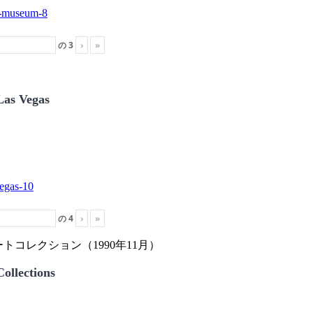
の
3
›
»
Las Vegas
の
4
›
»
トコレクション（1990年11月）
ollections