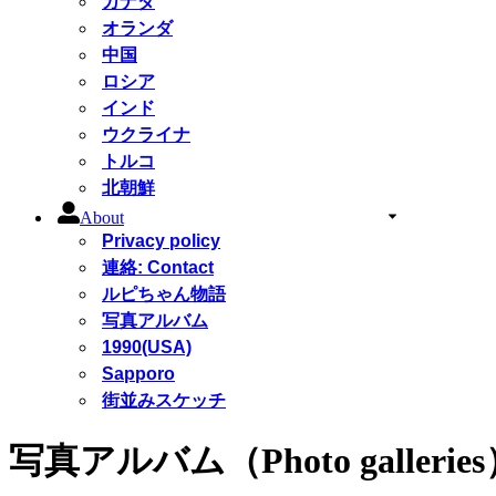
カナダ
オランダ
中国
ロシア
インド
ウクライナ
トルコ
北朝鮮
About
Privacy policy
連絡: Contact
ルピちゃん物語
写真アルバム
1990(USA)
Sapporo
街並みスケッチ
写真アルバム（Photo gallerie