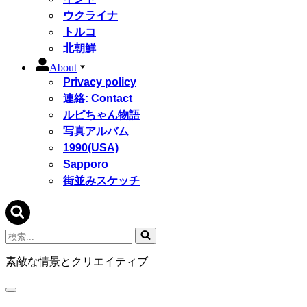
ウクライナ
トルコ
北朝鮮
About
Privacy policy
連絡: Contact
ルピちゃん物語
写真アルバム
1990(USA)
Sapporo
街並みスケッチ
検
索...
素敵な情景とクリエイティブ
ナ