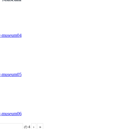
の
4
›
»