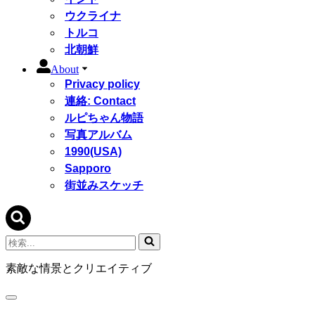
ウクライナ
トルコ
北朝鮮
About
Privacy policy
連絡: Contact
ルピちゃん物語
写真アルバム
1990(USA)
Sapporo
街並みスケッチ
検
索...
素敵な情景とクリエイティブ
ナ