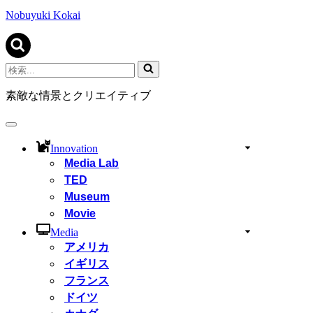
ビ
ゲ
Nobuyuki Kokai
ー
シ
ョ
ン
検
メ
索...
ニ
素敵な情景とクリエイティブ
ュ
ー
ナ
ビ
Innovation
ゲ
Media Lab
ー
TED
シ
ョ
Museum
ン
Movie
メ
ニ
Media
ュ
アメリカ
ー
イギリス
フランス
ドイツ