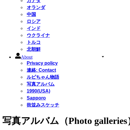
カナダ
オランダ
中国
ロシア
インド
ウクライナ
トルコ
北朝鮮
About
Privacy policy
連絡: Contact
ルピちゃん物語
写真アルバム
1990(USA)
Sapporo
街並みスケッチ
写真アルバム（Photo gallerie