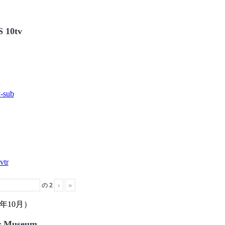
 10tv
の
2
›
»
年10月）
r Museum