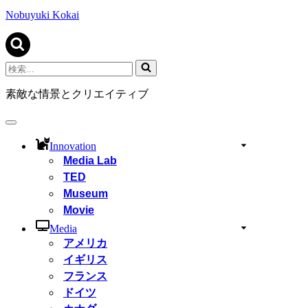
ビ
ゲ
Nobuyuki Kokai
ー
シ
ョ
ン
検
メ
索...
ニ
素敵な情景とクリエイティブ
ュ
ー
ナ
ビ
Innovation
ゲ
Media Lab
ー
TED
シ
ョ
Museum
ン
Movie
メ
ニ
Media
ュ
アメリカ
ー
イギリス
フランス
ドイツ