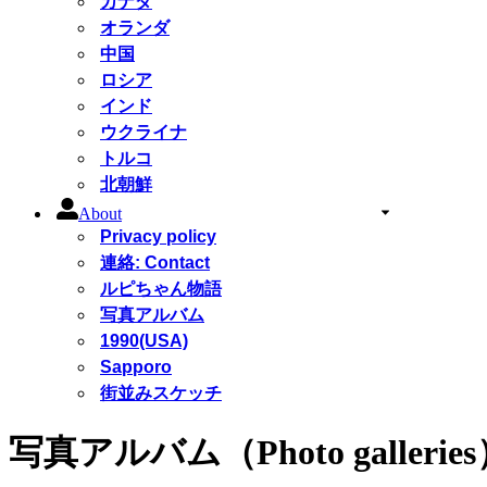
カナダ
オランダ
中国
ロシア
インド
ウクライナ
トルコ
北朝鮮
About
Privacy policy
連絡: Contact
ルピちゃん物語
写真アルバム
1990(USA)
Sapporo
街並みスケッチ
写真アルバム（Photo gallerie