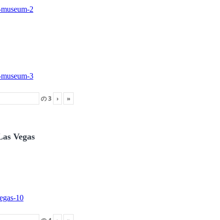
の
3
›
»
Las Vegas