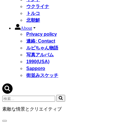
ウクライナ
トルコ
北朝鮮
About
Privacy policy
連絡: Contact
ルピちゃん物語
写真アルバム
1990(USA)
Sapporo
街並みスケッチ
検
索...
素敵な情景とクリエイティブ
ナ