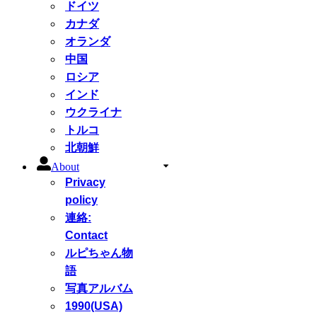
ドイツ
カナダ
オランダ
中国
ロシア
インド
ウクライナ
トルコ
北朝鮮
About
Privacy
policy
連絡:
Contact
ルピちゃん物
語
写真アルバム
1990(USA)