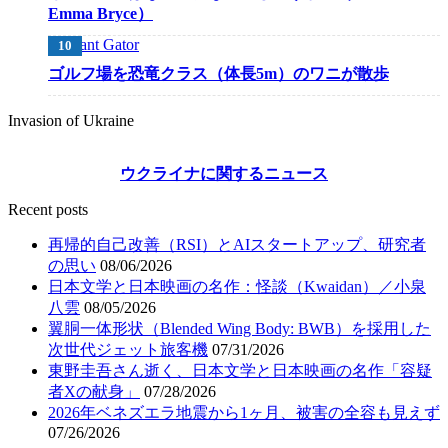
Emma Bryce）
ゴルフ場を恐竜クラス（体長5m）のワニが散歩
Invasion of Ukraine
ウクライナに関するニュース
Recent posts
再帰的自己改善（RSI）とAIスタートアップ、研究者
の思い
08/06/2026
日本文学と日本映画の名作：怪談（Kwaidan）／小泉
八雲
08/05/2026
翼胴一体形状（Blended Wing Body: BWB）を採用した
次世代ジェット旅客機
07/31/2026
東野圭吾さん逝く、日本文学と日本映画の名作「容疑
者Xの献身」
07/28/2026
2026年ベネズエラ地震から1ヶ月、被害の全容も見えず
07/26/2026