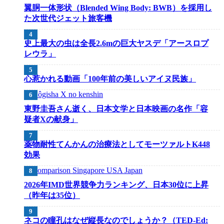
翼胴一体形状（Blended Wing Body: BWB）を採用し
た次世代ジェット旅客機
史上最大の虫は全長2.6mの巨大ヤスデ「アースロプ
レウラ」
心惹かれる動画「100年前の美しいアイヌ民族」
東野圭吾さん逝く、日本文学と日本映画の名作「容
疑者Xの献身」
薬物耐性てんかんの治療法としてモーツァルトK448
効果
2026年IMD世界競争力ランキング、日本30位に上昇
（昨年は35位）
ネコの瞳孔はなぜ縦長なのでしょうか？（TED-Ed: