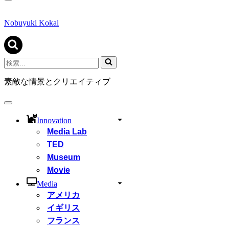
ナ
ビ
ゲ
Nobuyuki Kokai
ー
シ
ョ
ン
検
メ
索...
ニ
素敵な情景とクリエイティブ
ュ
ー
ナ
ビ
Innovation
ゲ
Media Lab
ー
シ
TED
ョ
Museum
ン
Movie
メ
ニ
Media
ュ
アメリカ
ー
イギリス
フランス