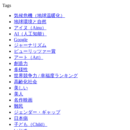
Tags
気候危機（地球温暖化）
地球環境と自然
アイヌ（Ainu）
AI（人工知能）
Google
ジャーナリズム
ピューリッツァー賞
アート（Art）
創造力
多様性
世界競争力 / 幸福度ランキング
高齢化社会
美しい
美人
名作映画
難民
ジェンダー・ギャップ
日本病
子ども（Child）