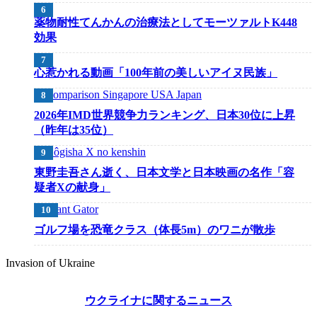
薬物耐性てんかんの治療法としてモーツァルトK448
効果
心惹かれる動画「100年前の美しいアイヌ民族」
2026年IMD世界競争力ランキング、日本30位に上昇
（昨年は35位）
東野圭吾さん逝く、日本文学と日本映画の名作「容
疑者Xの献身」
ゴルフ場を恐竜クラス（体長5m）のワニが散歩
Invasion of Ukraine
ウクライナに関するニュース