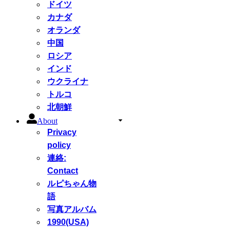
ドイツ
カナダ
オランダ
中国
ロシア
インド
ウクライナ
トルコ
北朝鮮
About
Privacy
policy
連絡:
Contact
ルピちゃん物
語
写真アルバム
1990(USA)