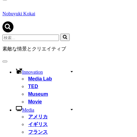
ナ
ビ
ゲ
Nobuyuki Kokai
ー
シ
ョ
ン
検
メ
索...
ニ
素敵な情景とクリエイティブ
ュ
ー
ナ
ビ
Innovation
ゲ
Media Lab
ー
シ
TED
ョ
Museum
ン
Movie
メ
ニ
Media
ュ
アメリカ
ー
イギリス
フランス