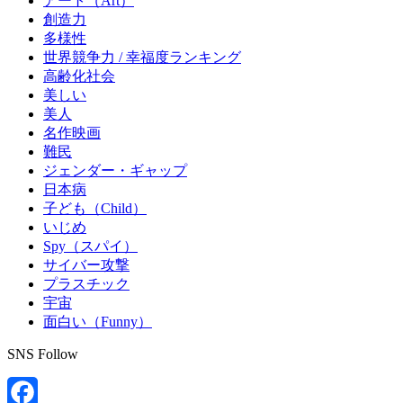
アート（Art）
創造力
多様性
世界競争力 / 幸福度ランキング
高齢化社会
美しい
美人
名作映画
難民
ジェンダー・ギャップ
日本病
子ども（Child）
いじめ
Spy（スパイ）
サイバー攻撃
プラスチック
宇宙
面白い（Funny）
SNS Follow