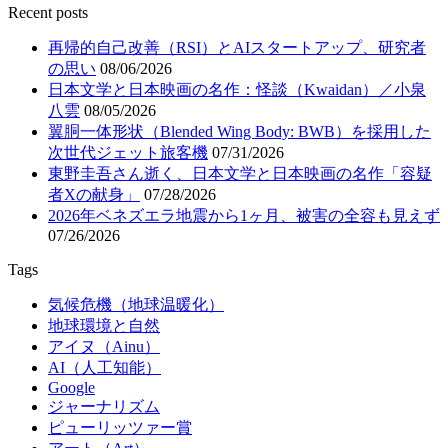
Recent posts
再帰的自己改善（RSI）とAIスタートアップ、研究者
の思い
08/06/2026
日本文学と日本映画の名作：怪談（Kwaidan）／小泉
八雲
08/05/2026
翼胴一体形状（Blended Wing Body: BWB）を採用した
次世代ジェット旅客機
07/31/2026
東野圭吾さん逝く、日本文学と日本映画の名作「容疑
者Xの献身」
07/28/2026
2026年ベネズエラ地震から1ヶ月、被害の全容も見えず
07/26/2026
Tags
気候危機（地球温暖化）
地球環境と自然
アイヌ（Ainu）
AI（人工知能）
Google
ジャーナリズム
ピューリッツァー賞