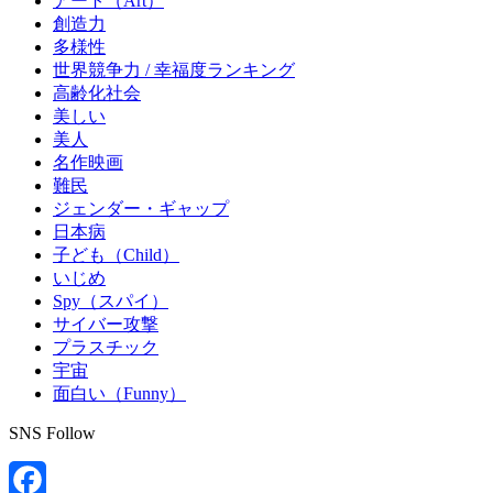
アート（Art）
創造力
多様性
世界競争力 / 幸福度ランキング
高齢化社会
美しい
美人
名作映画
難民
ジェンダー・ギャップ
日本病
子ども（Child）
いじめ
Spy（スパイ）
サイバー攻撃
プラスチック
宇宙
面白い（Funny）
SNS Follow