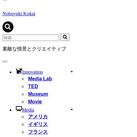
ナ
ビ
ゲ
Nobuyuki Kokai
ー
シ
ョ
ン
検
メ
索...
ニ
素敵な情景とクリエイティブ
ュ
ー
ナ
ビ
Innovation
ゲ
Media Lab
ー
シ
TED
ョ
Museum
ン
Movie
メ
ニ
Media
ュ
アメリカ
ー
イギリス
フランス