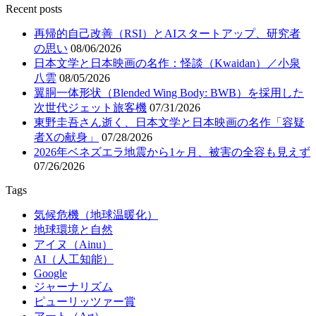
Recent posts
再帰的自己改善（RSI）とAIスタートアップ、研究者
の思い
08/06/2026
日本文学と日本映画の名作：怪談（Kwaidan）／小泉
八雲
08/05/2026
翼胴一体形状（Blended Wing Body: BWB）を採用した
次世代ジェット旅客機
07/31/2026
東野圭吾さん逝く、日本文学と日本映画の名作「容疑
者Xの献身」
07/28/2026
2026年ベネズエラ地震から1ヶ月、被害の全容も見えず
07/26/2026
Tags
気候危機（地球温暖化）
地球環境と自然
アイヌ（Ainu）
AI（人工知能）
Google
ジャーナリズム
ピューリッツァー賞