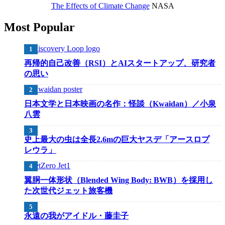
The Effects of Climate Change
NASA
Most Popular
再帰的自己改善（RSI）とAIスタートアップ、研究者
の思い
日本文学と日本映画の名作：怪談（Kwaidan）／小泉
八雲
史上最大の虫は全長2.6mの巨大ヤスデ「アースロプ
レウラ」
翼胴一体形状（Blended Wing Body: BWB）を採用し
た次世代ジェット旅客機
永遠の我がアイドル・藤圭子