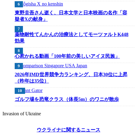
東野圭吾さん逝く、日本文学と日本映画の名作「容
疑者Xの献身」
薬物耐性てんかんの治療法としてモーツァルトK448
効果
心惹かれる動画「100年前の美しいアイヌ民族」
2026年IMD世界競争力ランキング、日本30位に上昇
（昨年は35位）
ゴルフ場を恐竜クラス（体長5m）のワニが散歩
Invasion of Ukraine
ウクライナに関するニュース