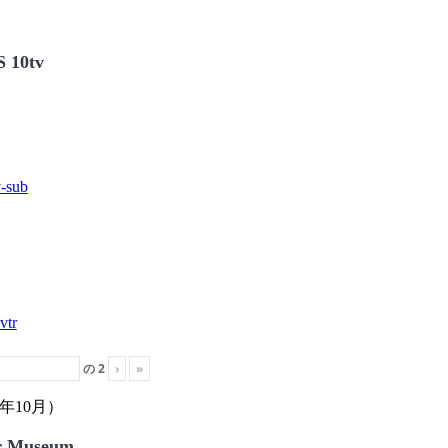
 10tv
の
2
›
»
年10月）
r Museum