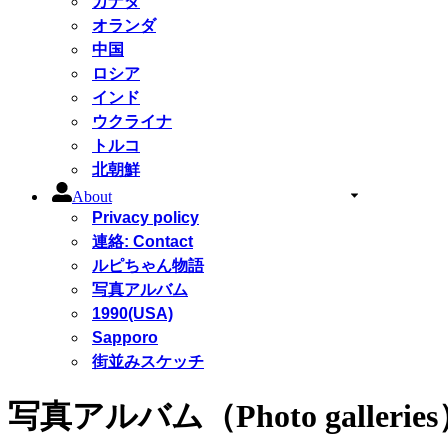
カナダ
オランダ
中国
ロシア
インド
ウクライナ
トルコ
北朝鮮
About
Privacy policy
連絡: Contact
ルピちゃん物語
写真アルバム
1990(USA)
Sapporo
街並みスケッチ
写真アルバム（Photo gallerie