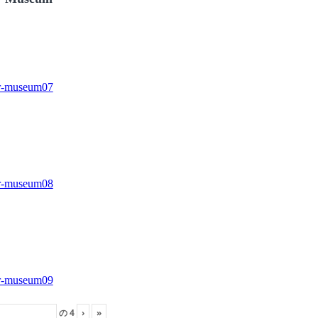
の
4
›
»