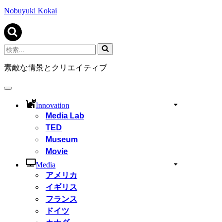
ビ
ゲ
Nobuyuki Kokai
ー
シ
ョ
ン
検
メ
索...
ニ
素敵な情景とクリエイティブ
ュ
ー
ナ
ビ
Innovation
ゲ
Media Lab
ー
TED
シ
ョ
Museum
ン
Movie
メ
ニ
Media
ュ
アメリカ
ー
イギリス
フランス
ドイツ