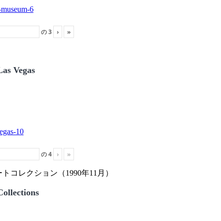
の
3
›
»
Las Vegas
の
4
›
»
トコレクション（1990年11月）
ollections