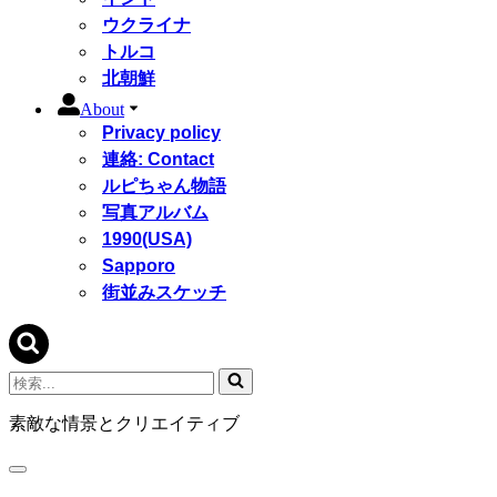
ウクライナ
トルコ
北朝鮮
About
Privacy policy
連絡: Contact
ルピちゃん物語
写真アルバム
1990(USA)
Sapporo
街並みスケッチ
検
索...
素敵な情景とクリエイティブ
ナ