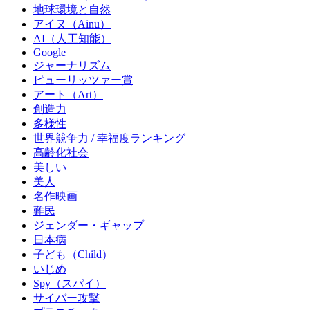
地球環境と自然
アイヌ（Ainu）
AI（人工知能）
Google
ジャーナリズム
ピューリッツァー賞
アート（Art）
創造力
多様性
世界競争力 / 幸福度ランキング
高齢化社会
美しい
美人
名作映画
難民
ジェンダー・ギャップ
日本病
子ども（Child）
いじめ
Spy（スパイ）
サイバー攻撃