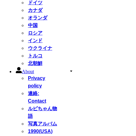
ドイツ
カナダ
オランダ
中国
ロシア
インド
ウクライナ
トルコ
北朝鮮
About
Privacy
policy
連絡:
Contact
ルピちゃん物
語
写真アルバム
1990(USA)