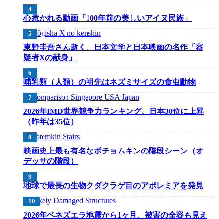
心惹かれる動画「100年前の美しいアイヌ民族」
東野圭吾さん逝く、日本文学と日本映画の名作「容
疑者Xの献身」
哺乳類（人類）の祖先はネズミサイズの食虫動物
2026年IMD世界競争力ランキング、日本30位に上昇
（昨年は35位）
映画史上最も有名なポチョムキンの階段シーン（オ
デッサの階段）
地球で最長の生物クダクラゲ目のアポレミアを発見
2026年ベネズエラ地震から1ヶ月、被害の全容も見え