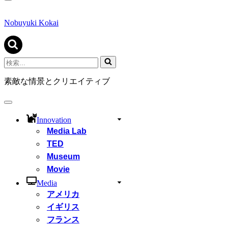
ナ
ビ
ゲ
Nobuyuki Kokai
ー
シ
ョ
ン
検
メ
索...
ニ
素敵な情景とクリエイティブ
ュ
ー
ナ
ビ
Innovation
ゲ
Media Lab
ー
シ
TED
ョ
Museum
ン
Movie
メ
ニ
Media
ュ
アメリカ
ー
イギリス
フランス