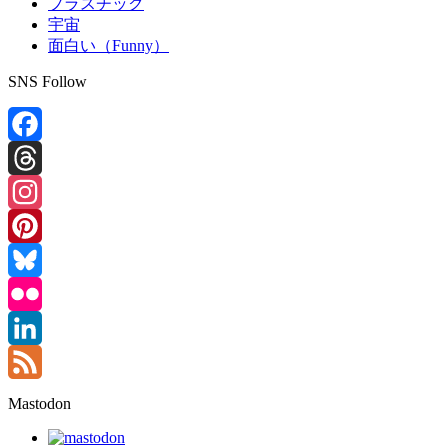
プラスチック
宇宙
面白い（Funny）
SNS Follow
Facebook
Threads
Instagram
Pinterest
Bluesky
Flickr
LinkedIn
Feed
Mastodon