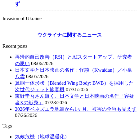
ず
Invasion of Ukraine
ウクライナに関するニュース
Recent posts
再帰的自己改善（RSI）とAIスタートアップ、研究者
の思い
08/06/2026
日本文学と日本映画の名作：怪談（Kwaidan）／小泉
八雲
08/05/2026
翼胴一体形状（Blended Wing Body: BWB）を採用した
次世代ジェット旅客機
07/31/2026
東野圭吾さん逝く、日本文学と日本映画の名作「容疑
者Xの献身」
07/28/2026
2026年ベネズエラ地震から1ヶ月、被害の全容も見えず
07/26/2026
Tags
気候危機（地球温暖化）