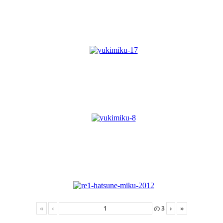
«
‹
の
3
›
»