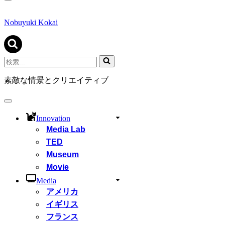
ナ
ビ
ゲ
Nobuyuki Kokai
ー
シ
ョ
ン
検
メ
索...
ニ
素敵な情景とクリエイティブ
ュ
ー
ナ
ビ
Innovation
ゲ
Media Lab
ー
シ
TED
ョ
Museum
ン
Movie
メ
ニ
Media
ュ
アメリカ
ー
イギリス
フランス