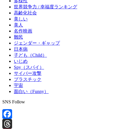
多様性
世界競争力 / 幸福度ランキング
高齢化社会
美しい
美人
名作映画
難民
ジェンダー・ギャップ
日本病
子ども（Child）
いじめ
Spy（スパイ）
サイバー攻撃
プラスチック
宇宙
面白い（Funny）
SNS Follow
Facebook