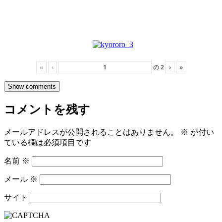
«
‹
の
2
›
»
Show comments
コメントを残す
メールアドレスが公開されることはありません。
※
が付い
ている欄は必須項目です
名前
※
メール
※
サイト