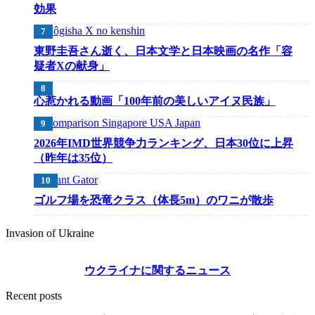
効果
東野圭吾さん逝く、日本文学と日本映画の名作「容
疑者Xの献身」
心惹かれる動画「100年前の美しいアイヌ民族」
2026年IMD世界競争力ランキング、日本30位に上昇
（昨年は35位）
ゴルフ場を恐竜クラス（体長5m）のワニが散歩
Invasion of Ukraine
ウクライナに関するニュース
Recent posts