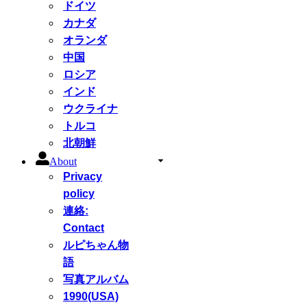
ドイツ
カナダ
オランダ
中国
ロシア
インド
ウクライナ
トルコ
北朝鮮
About
Privacy
policy
連絡:
Contact
ルピちゃん物
語
写真アルバム
1990(USA)