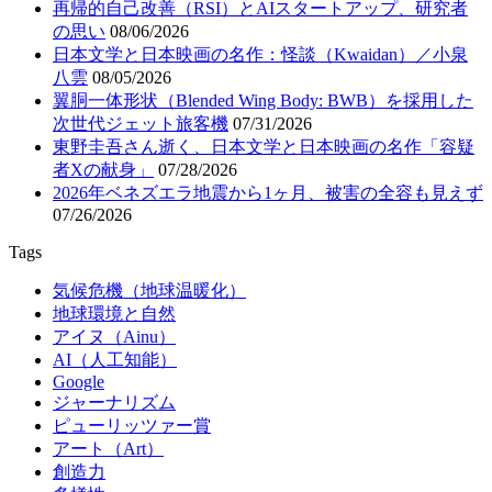
再帰的自己改善（RSI）とAIスタートアップ、研究者
の思い
08/06/2026
日本文学と日本映画の名作：怪談（Kwaidan）／小泉
八雲
08/05/2026
翼胴一体形状（Blended Wing Body: BWB）を採用した
次世代ジェット旅客機
07/31/2026
東野圭吾さん逝く、日本文学と日本映画の名作「容疑
者Xの献身」
07/28/2026
2026年ベネズエラ地震から1ヶ月、被害の全容も見えず
07/26/2026
Tags
気候危機（地球温暖化）
地球環境と自然
アイヌ（Ainu）
AI（人工知能）
Google
ジャーナリズム
ピューリッツァー賞
アート（Art）
創造力