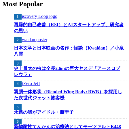
Most Popular
再帰的自己改善（RSI）とAIスタートアップ、研究者
の思い
日本文学と日本映画の名作：怪談（Kwaidan）／小泉
八雲
史上最大の虫は全長2.6mの巨大ヤスデ「アースロプ
レウラ」
翼胴一体形状（Blended Wing Body: BWB）を採用し
た次世代ジェット旅客機
永遠の我がアイドル・藤圭子
薬物耐性てんかんの治療法としてモーツァルトK448