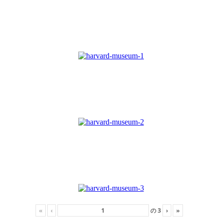
«
‹
の
3
›
»