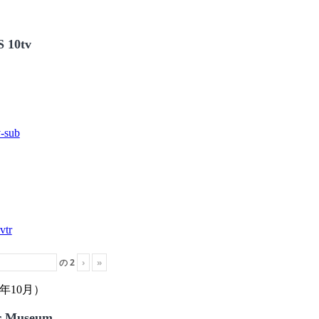
 10tv
の
2
›
»
年10月）
r Museum