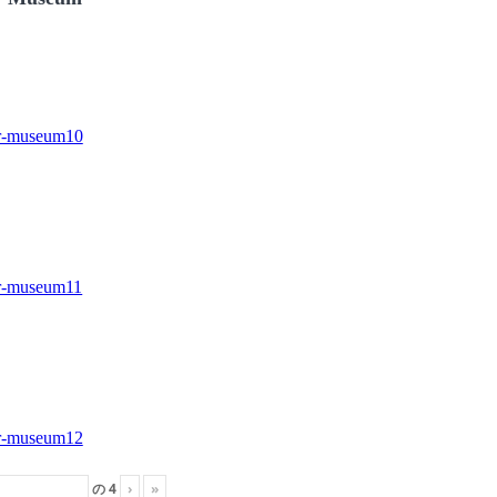
の
4
›
»