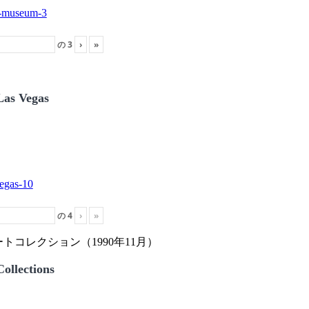
の
3
›
»
Las Vegas
の
4
›
»
トコレクション（1990年11月）
ollections