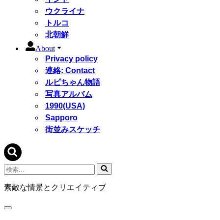
ウクライナ
トルコ
北朝鮮
About
Privacy policy
連絡: Contact
ルピちゃん物語
写真アルバム
1990(USA)
Sapporo
街並みスケッチ
検
索...
素敵な情景とクリエイティブ
ナ