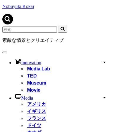
ビ
ゲ
Nobuyuki Kokai
ー
シ
ョ
ン
検
メ
索...
ニ
素敵な情景とクリエイティブ
ュ
ー
ナ
ビ
Innovation
ゲ
Media Lab
ー
TED
シ
ョ
Museum
ン
Movie
メ
ニ
Media
ュ
アメリカ
ー
イギリス
フランス
ドイツ