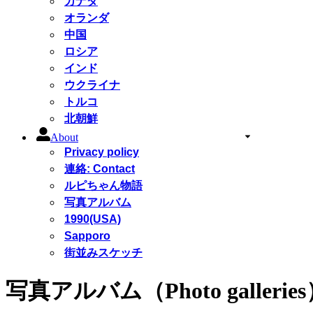
カナダ
オランダ
中国
ロシア
インド
ウクライナ
トルコ
北朝鮮
About
Privacy policy
連絡: Contact
ルピちゃん物語
写真アルバム
1990(USA)
Sapporo
街並みスケッチ
写真アルバム（Photo gallerie