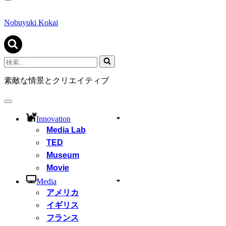
ナ
ビ
ゲ
Nobuyuki Kokai
ー
シ
ョ
ン
検
メ
索...
ニ
素敵な情景とクリエイティブ
ュ
ー
ナ
ビ
Innovation
ゲ
Media Lab
ー
シ
TED
ョ
Museum
ン
Movie
メ
ニ
Media
ュ
アメリカ
ー
イギリス
フランス