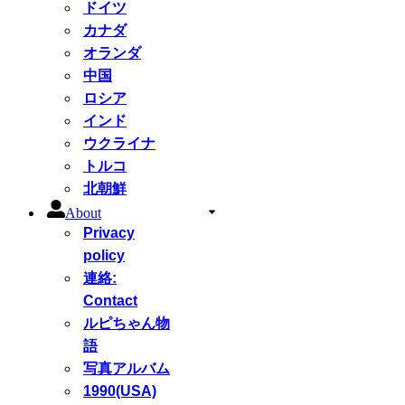
ドイツ
カナダ
オランダ
中国
ロシア
インド
ウクライナ
トルコ
北朝鮮
About
Privacy
policy
連絡:
Contact
ルピちゃん物
語
写真アルバム
1990(USA)