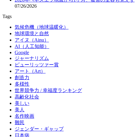
07/26/2026
Tags
気候危機（地球温暖化）
地球環境と自然
アイヌ（Ainu）
AI（人工知能）
Google
ジャーナリズム
ピューリッツァー賞
アート（Art）
創造力
多様性
世界競争力 / 幸福度ランキング
高齢化社会
美しい
美人
名作映画
難民
ジェンダー・ギャップ
日本病