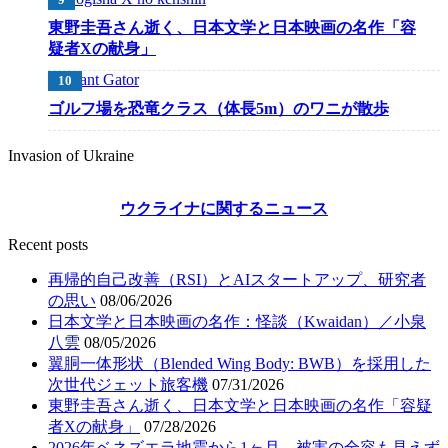
東野圭吾さん逝く、日本文学と日本映画の名作「容
疑者Xの献身」
ゴルフ場を恐竜クラス（体長5m）のワニが散歩
Invasion of Ukraine
ウクライナに関するニュース
Recent posts
再帰的自己改善（RSI）とAIスタートアップ、研究者
の思い
08/06/2026
日本文学と日本映画の名作：怪談（Kwaidan）／小泉
八雲
08/05/2026
翼胴一体形状（Blended Wing Body: BWB）を採用した
次世代ジェット旅客機
07/31/2026
東野圭吾さん逝く、日本文学と日本映画の名作「容疑
者Xの献身」
07/28/2026
2026年ベネズエラ地震から1ヶ月、被害の全容も見えず