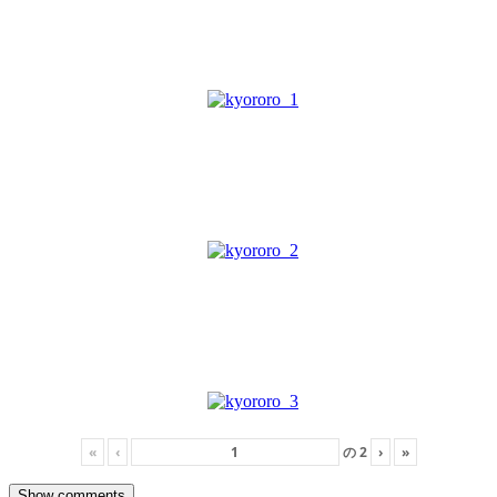
«
‹
の
2
›
»
Show comments