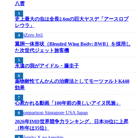
八雲
史上最大の虫は全長2.6mの巨大ヤスデ「アースロプ
レウラ」
翼胴一体形状（Blended Wing Body: BWB）を採用し
た次世代ジェット旅客機
永遠の我がアイドル・藤圭子
薬物耐性てんかんの治療法としてモーツァルトK448
効果
心惹かれる動画「100年前の美しいアイヌ民族」
2026年IMD世界競争力ランキング、日本30位に上昇
（昨年は35位）