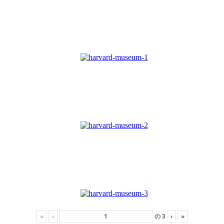
«
‹
の
3
›
»