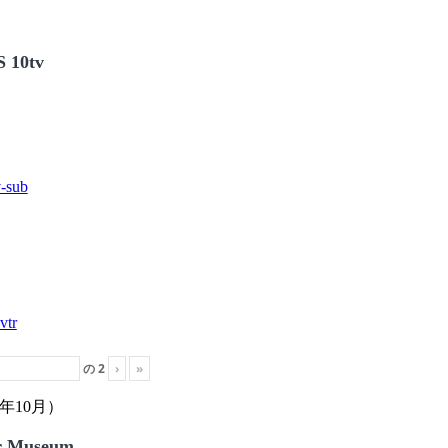
 10tv
の
2
›
»
年10月）
r Museum