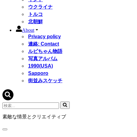
ウクライナ
トルコ
北朝鮮
About
Privacy policy
連絡: Contact
ルピちゃん物語
写真アルバム
1990(USA)
Sapporo
街並みスケッチ
検
索...
素敵な情景とクリエイティブ
ナ