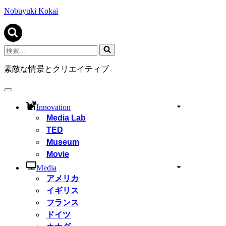
ビ
ゲ
Nobuyuki Kokai
ー
シ
ョ
ン
検
メ
索...
ニ
素敵な情景とクリエイティブ
ュ
ー
ナ
ビ
Innovation
ゲ
Media Lab
ー
TED
シ
ョ
Museum
ン
Movie
メ
ニ
Media
ュ
アメリカ
ー
イギリス
フランス
ドイツ