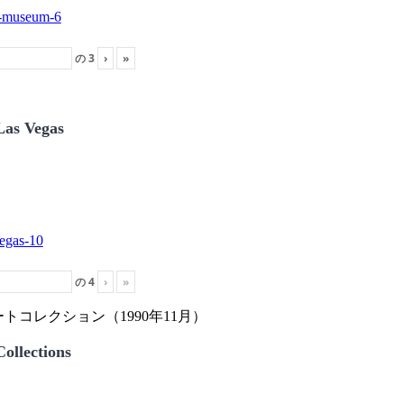
の
3
›
»
Las Vegas
の
4
›
»
トコレクション（1990年11月）
ollections