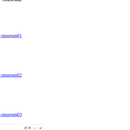
の
4
›
»