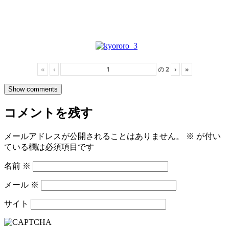
«
‹
の
2
›
»
Show comments
コメントを残す
メールアドレスが公開されることはありません。
※
が付い
ている欄は必須項目です
名前
※
メール
※
サイト