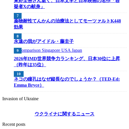
東野圭吾さん逝く、日本文学と日本映画の名作「容
疑者Xの献身」
薬物耐性てんかんの治療法としてモーツァルトK448
効果
永遠の我がアイドル・藤圭子
2026年IMD世界競争力ランキング、日本30位に上昇
（昨年は35位）
ネコの瞳孔はなぜ縦長なのでしょうか？（TED-Ed:
Emma Bryce）
Invasion of Ukraine
ウクライナに関するニュース
Recent posts