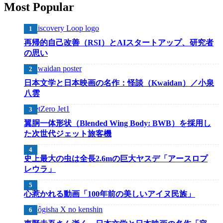
Most Popular
再帰的自己改善（RSI）とAIスタートアップ、研究者
の思い
日本文学と日本映画の名作：怪談（Kwaidan）／小泉
八雲
翼胴一体形状（Blended Wing Body: BWB）を採用し
た次世代ジェット旅客機
史上最大の虫は全長2.6mの巨大ヤスデ「アースロプ
レウラ」
心惹かれる動画「100年前の美しいアイヌ民族」