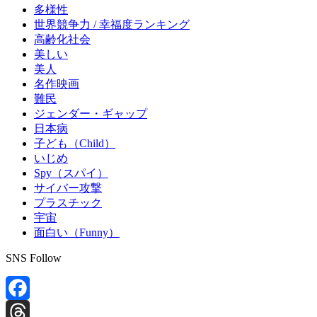
多様性
世界競争力 / 幸福度ランキング
高齢化社会
美しい
美人
名作映画
難民
ジェンダー・ギャップ
日本病
子ども（Child）
いじめ
Spy（スパイ）
サイバー攻撃
プラスチック
宇宙
面白い（Funny）
SNS Follow
Facebook