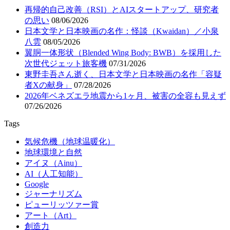
再帰的自己改善（RSI）とAIスタートアップ、研究者
の思い
08/06/2026
日本文学と日本映画の名作：怪談（Kwaidan）／小泉
八雲
08/05/2026
翼胴一体形状（Blended Wing Body: BWB）を採用した
次世代ジェット旅客機
07/31/2026
東野圭吾さん逝く、日本文学と日本映画の名作「容疑
者Xの献身」
07/28/2026
2026年ベネズエラ地震から1ヶ月、被害の全容も見えず
07/26/2026
Tags
気候危機（地球温暖化）
地球環境と自然
アイヌ（Ainu）
AI（人工知能）
Google
ジャーナリズム
ピューリッツァー賞
アート（Art）
創造力