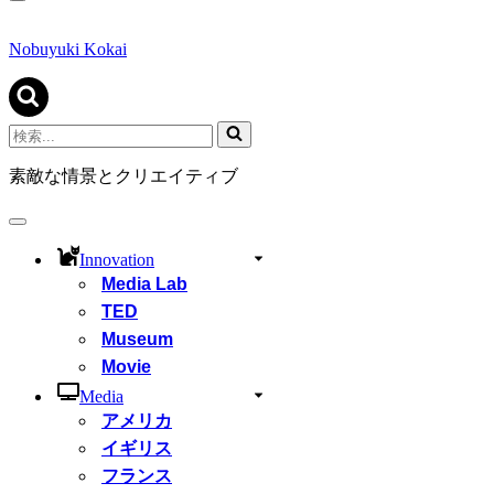
ナ
ビ
ゲ
Nobuyuki Kokai
ー
シ
ョ
ン
検
メ
索...
ニ
素敵な情景とクリエイティブ
ュ
ー
ナ
ビ
Innovation
ゲ
Media Lab
ー
シ
TED
ョ
Museum
ン
Movie
メ
ニ
Media
ュ
アメリカ
ー
イギリス
フランス