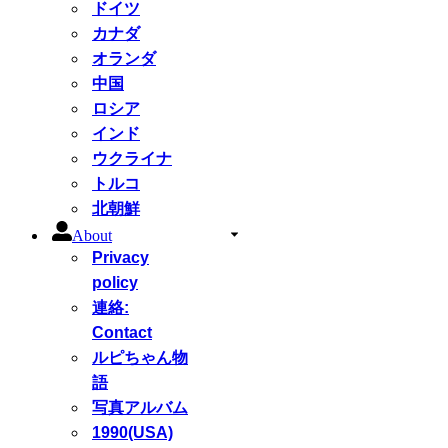
ドイツ
カナダ
オランダ
中国
ロシア
インド
ウクライナ
トルコ
北朝鮮
About
Privacy
policy
連絡:
Contact
ルピちゃん物
語
写真アルバム
1990(USA)