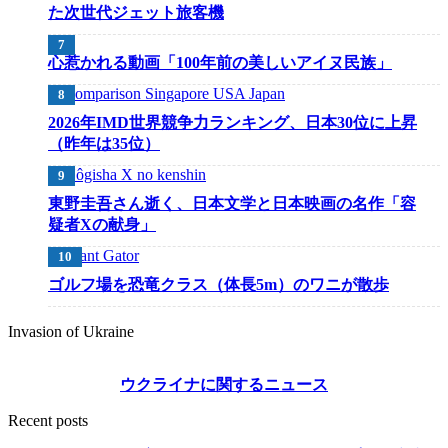
た次世代ジェット旅客機
心惹かれる動画「100年前の美しいアイヌ民族」
2026年IMD世界競争力ランキング、日本30位に上昇
（昨年は35位）
東野圭吾さん逝く、日本文学と日本映画の名作「容
疑者Xの献身」
ゴルフ場を恐竜クラス（体長5m）のワニが散歩
Invasion of Ukraine
ウクライナに関するニュース
Recent posts