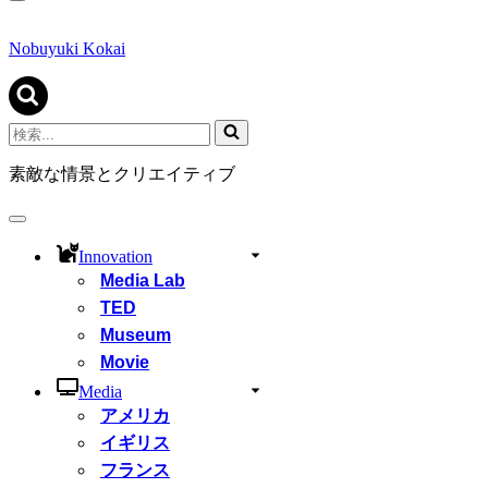
ナ
ビ
ゲ
Nobuyuki Kokai
ー
シ
ョ
ン
検
メ
索...
ニ
素敵な情景とクリエイティブ
ュ
ー
ナ
ビ
Innovation
ゲ
Media Lab
ー
シ
TED
ョ
Museum
ン
Movie
メ
ニ
Media
ュ
アメリカ
ー
イギリス
フランス