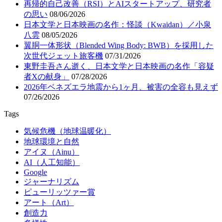
再帰的自己改善（RSI）とAIスタートアップ、研究者
の思い
08/06/2026
日本文学と日本映画の名作：怪談（Kwaidan）／小泉
八雲
08/05/2026
翼胴一体形状（Blended Wing Body: BWB）を採用した
次世代ジェット旅客機
07/31/2026
東野圭吾さん逝く、日本文学と日本映画の名作「容疑
者Xの献身」
07/28/2026
2026年ベネズエラ地震から1ヶ月、被害の全容も見えず
07/26/2026
Tags
気候危機（地球温暖化）
地球環境と自然
アイヌ（Ainu）
AI（人工知能）
Google
ジャーナリズム
ピューリッツァー賞
アート（Art）
創造力