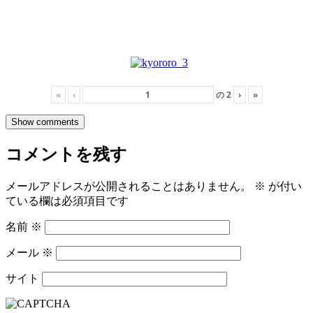
«
‹
の
2
›
»
Show comments
コメントを残す
メールアドレスが公開されることはありません。
※
が付い
ている欄は必須項目です
名前
※
メール
※
サイト