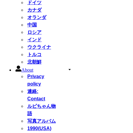
ドイツ
カナダ
オランダ
中国
ロシア
インド
ウクライナ
トルコ
北朝鮮
About
Privacy
policy
連絡:
Contact
ルピちゃん物
語
写真アルバム
1990(USA)