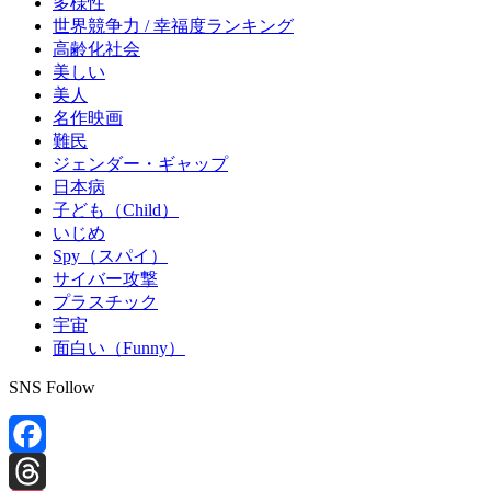
多様性
世界競争力 / 幸福度ランキング
高齢化社会
美しい
美人
名作映画
難民
ジェンダー・ギャップ
日本病
子ども（Child）
いじめ
Spy（スパイ）
サイバー攻撃
プラスチック
宇宙
面白い（Funny）
SNS Follow
Facebook