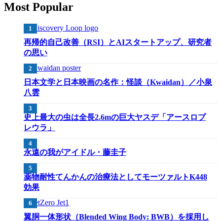
Most Popular
再帰的自己改善（RSI）とAIスタートアップ、研究者
の思い
日本文学と日本映画の名作：怪談（Kwaidan）／小泉
八雲
史上最大の虫は全長2.6mの巨大ヤスデ「アースロプ
レウラ」
永遠の我がアイドル・藤圭子
薬物耐性てんかんの治療法としてモーツァルトK448
効果
翼胴一体形状（Blended Wing Body: BWB）を採用し