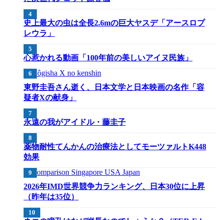
史上最大の虫は全長2.6mの巨大ヤスデ「アースロプ
レウラ」
心惹かれる動画「100年前の美しいアイヌ民族」
東野圭吾さん逝く、日本文学と日本映画の名作「容
疑者Xの献身」
永遠の我がアイドル・藤圭子
薬物耐性てんかんの治療法としてモーツァルトK448
効果
2026年IMD世界競争力ランキング、日本30位に上昇
（昨年は35位）