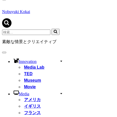
ナ
ビ
ゲ
Nobuyuki Kokai
ー
シ
ョ
ン
検
メ
索...
ニ
素敵な情景とクリエイティブ
ュ
ー
ナ
ビ
Innovation
ゲ
Media Lab
ー
シ
TED
ョ
Museum
ン
Movie
メ
ニ
Media
ュ
アメリカ
ー
イギリス
フランス