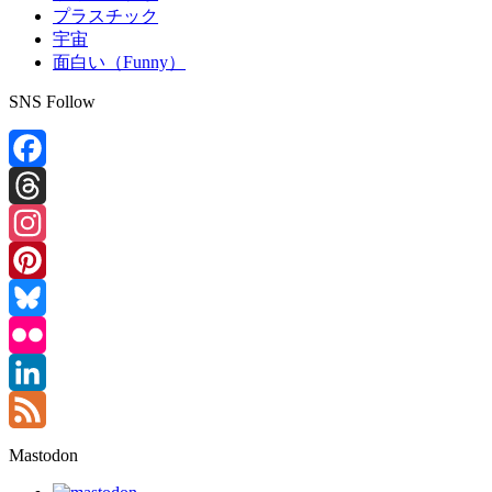
プラスチック
宇宙
面白い（Funny）
SNS Follow
Facebook
Threads
Instagram
Pinterest
Bluesky
Flickr
LinkedIn
Feed
Mastodon