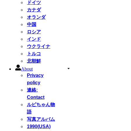
ドイツ
カナダ
オランダ
中国
ロシア
インド
ウクライナ
トルコ
北朝鮮
About
Privacy
policy
連絡:
Contact
ルピちゃん物
語
写真アルバム
1990(USA)