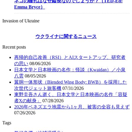
ネコの瞳孔はなぜ縦長なのでしょうか？（TED-Ed:
Emma Bryce）
Invasion of Ukraine
ウクライナに関するニュース
Recent posts
再帰的自己改善（RSI）とAIスタートアップ、研究者
の思い
08/06/2026
日本文学と日本映画の名作：怪談（Kwaidan）／小泉
八雲
08/05/2026
翼胴一体形状（Blended Wing Body: BWB）を採用した
次世代ジェット旅客機
07/31/2026
東野圭吾さん逝く、日本文学と日本映画の名作「容疑
者Xの献身」
07/28/2026
2026年ベネズエラ地震から1ヶ月、被害の全容も見えず
07/26/2026
Tags