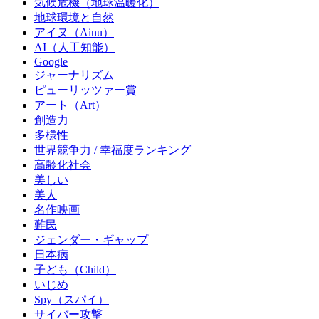
気候危機（地球温暖化）
地球環境と自然
アイヌ（Ainu）
AI（人工知能）
Google
ジャーナリズム
ピューリッツァー賞
アート（Art）
創造力
多様性
世界競争力 / 幸福度ランキング
高齢化社会
美しい
美人
名作映画
難民
ジェンダー・ギャップ
日本病
子ども（Child）
いじめ
Spy（スパイ）
サイバー攻撃