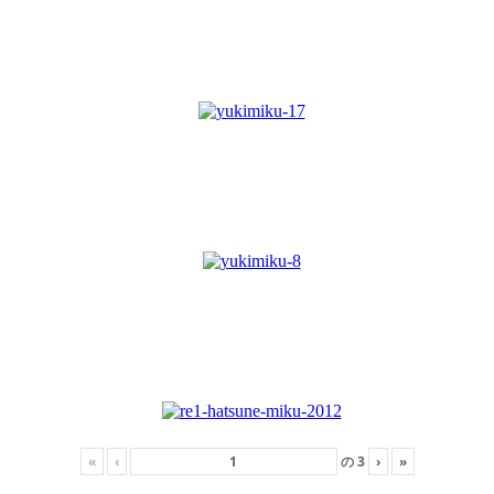
«
‹
の
3
›
»