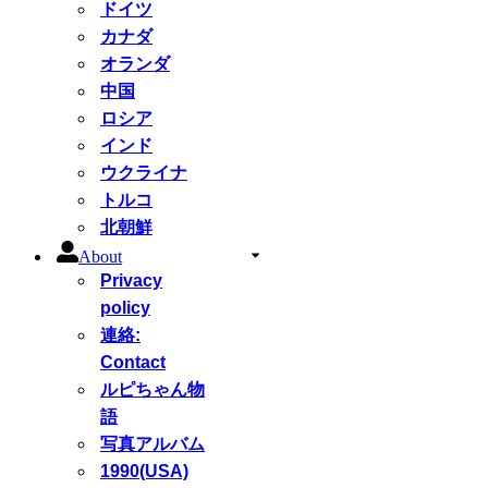
ドイツ
カナダ
オランダ
中国
ロシア
インド
ウクライナ
トルコ
北朝鮮
About
Privacy
policy
連絡:
Contact
ルピちゃん物
語
写真アルバム
1990(USA)