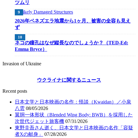
ツムリ
2026年ベネズエラ地震から1ヶ月、被害の全容も見え
ず
ネコの瞳孔はなぜ縦長なのでしょうか？（TED-Ed:
Emma Bryce）
Invasion of Ukraine
ウクライナに関するニュース
Recent posts
日本文学と日本映画の名作：怪談（Kwaidan）／小泉
八雲
08/05/2026
翼胴一体形状（Blended Wing Body: BWB）を採用した
次世代ジェット旅客機
07/31/2026
東野圭吾さん逝く、日本文学と日本映画の名作「容疑
者Xの献身」
07/28/2026