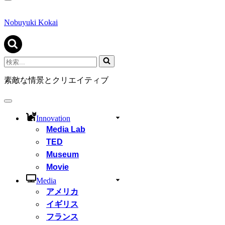
ナ
ビ
ゲ
Nobuyuki Kokai
ー
シ
ョ
ン
検
メ
索...
ニ
素敵な情景とクリエイティブ
ュ
ー
ナ
ビ
Innovation
ゲ
Media Lab
ー
シ
TED
ョ
Museum
ン
Movie
メ
ニ
Media
ュ
アメリカ
ー
イギリス
フランス