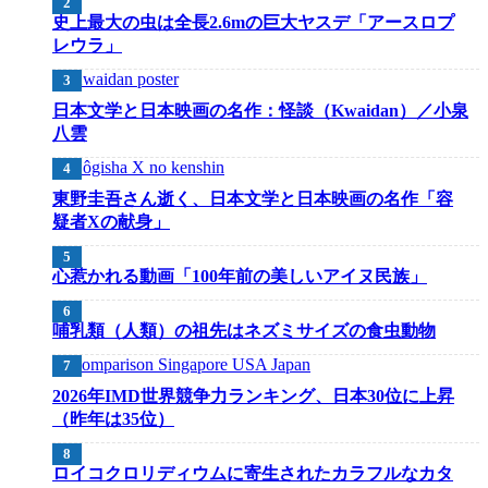
史上最大の虫は全長2.6mの巨大ヤスデ「アースロプ
レウラ」
日本文学と日本映画の名作：怪談（Kwaidan）／小泉
八雲
東野圭吾さん逝く、日本文学と日本映画の名作「容
疑者Xの献身」
心惹かれる動画「100年前の美しいアイヌ民族」
哺乳類（人類）の祖先はネズミサイズの食虫動物
2026年IMD世界競争力ランキング、日本30位に上昇
（昨年は35位）
ロイコクロリディウムに寄生されたカラフルなカタ