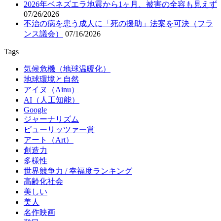
2026年ベネズエラ地震から1ヶ月、被害の全容も見えず
07/26/2026
不治の病を患う成人に「死の援助」法案を可決（フラ
ンス議会）
07/16/2026
Tags
気候危機（地球温暖化）
地球環境と自然
アイヌ（Ainu）
AI（人工知能）
Google
ジャーナリズム
ピューリッツァー賞
アート（Art）
創造力
多様性
世界競争力 / 幸福度ランキング
高齢化社会
美しい
美人
名作映画