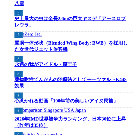
八雲
史上最大の虫は全長2.6mの巨大ヤスデ「アースロプ
レウラ」
翼胴一体形状（Blended Wing Body: BWB）を採用し
た次世代ジェット旅客機
永遠の我がアイドル・藤圭子
薬物耐性てんかんの治療法としてモーツァルトK448
効果
心惹かれる動画「100年前の美しいアイヌ民族」
2026年IMD世界競争力ランキング、日本30位に上昇
（昨年は35位）