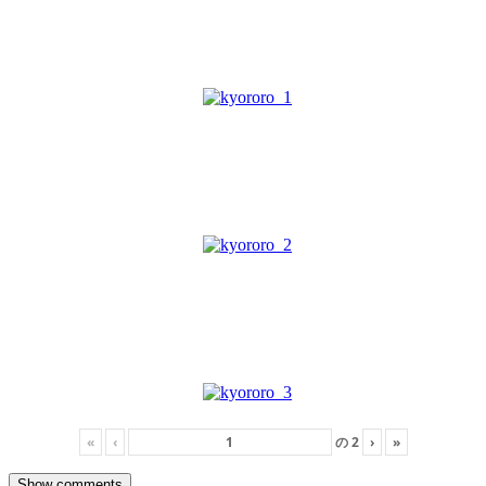
«
‹
の
2
›
»
Show comments