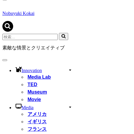
ナ
ビ
ゲ
Nobuyuki Kokai
ー
シ
ョ
ン
検
メ
索...
ニ
素敵な情景とクリエイティブ
ュ
ー
ナ
ビ
Innovation
ゲ
Media Lab
ー
シ
TED
ョ
Museum
ン
Movie
メ
ニ
Media
ュ
アメリカ
ー
イギリス
フランス