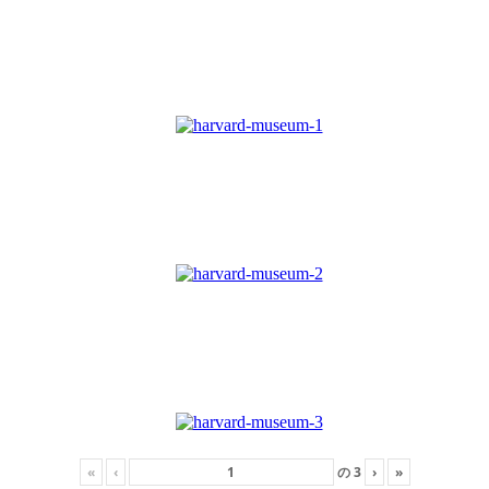
«
‹
の
3
›
»