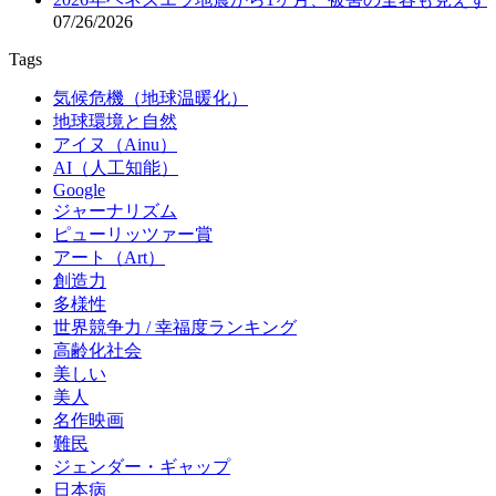
07/26/2026
Tags
気候危機（地球温暖化）
地球環境と自然
アイヌ（Ainu）
AI（人工知能）
Google
ジャーナリズム
ピューリッツァー賞
アート（Art）
創造力
多様性
世界競争力 / 幸福度ランキング
高齢化社会
美しい
美人
名作映画
難民
ジェンダー・ギャップ
日本病