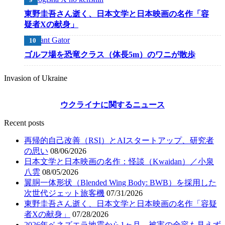
東野圭吾さん逝く、日本文学と日本映画の名作「容
疑者Xの献身」
ゴルフ場を恐竜クラス（体長5m）のワニが散歩
Invasion of Ukraine
ウクライナに関するニュース
Recent posts
再帰的自己改善（RSI）とAIスタートアップ、研究者
の思い
08/06/2026
日本文学と日本映画の名作：怪談（Kwaidan）／小泉
八雲
08/05/2026
翼胴一体形状（Blended Wing Body: BWB）を採用した
次世代ジェット旅客機
07/31/2026
東野圭吾さん逝く、日本文学と日本映画の名作「容疑
者Xの献身」
07/28/2026
2026年ベネズエラ地震から1ヶ月、被害の全容も見えず