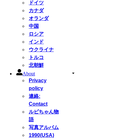
ドイツ
カナダ
オランダ
中国
ロシア
インド
ウクライナ
トルコ
北朝鮮
About
Privacy
policy
連絡:
Contact
ルピちゃん物
語
写真アルバム
1990(USA)