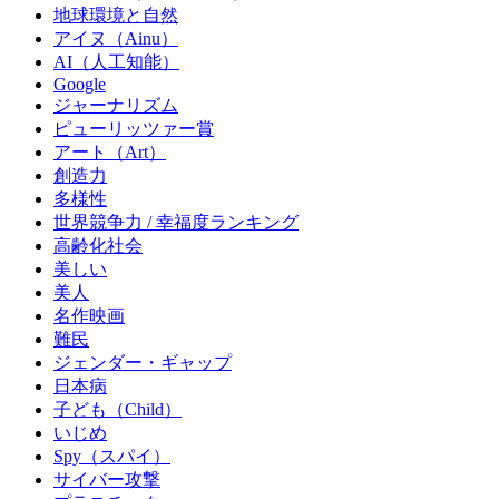
地球環境と自然
アイヌ（Ainu）
AI（人工知能）
Google
ジャーナリズム
ピューリッツァー賞
アート（Art）
創造力
多様性
世界競争力 / 幸福度ランキング
高齢化社会
美しい
美人
名作映画
難民
ジェンダー・ギャップ
日本病
子ども（Child）
いじめ
Spy（スパイ）
サイバー攻撃