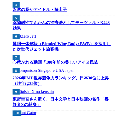
永遠の我がアイドル・藤圭子
薬物耐性てんかんの治療法としてモーツァルトK448
効果
翼胴一体形状（Blended Wing Body: BWB）を採用し
た次世代ジェット旅客機
心惹かれる動画「100年前の美しいアイヌ民族」
2026年IMD世界競争力ランキング、日本30位に上昇
（昨年は35位）
東野圭吾さん逝く、日本文学と日本映画の名作「容
疑者Xの献身」