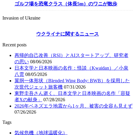
ゴルフ場を恐竜クラス（体長5m）のワニが散歩
Invasion of Ukraine
ウクライナに関するニュース
Recent posts
再帰的自己改善（RSI）とAIスタートアップ、研究者
の思い
08/06/2026
日本文学と日本映画の名作：怪談（Kwaidan）／小泉
八雲
08/05/2026
翼胴一体形状（Blended Wing Body: BWB）を採用した
次世代ジェット旅客機
07/31/2026
東野圭吾さん逝く、日本文学と日本映画の名作「容疑
者Xの献身」
07/28/2026
2026年ベネズエラ地震から1ヶ月、被害の全容も見えず
07/26/2026
Tags
気候危機（地球温暖化）