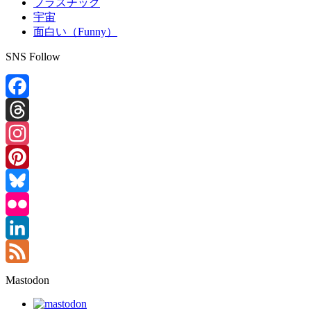
プラスチック
宇宙
面白い（Funny）
SNS Follow
Facebook
Threads
Instagram
Pinterest
Bluesky
Flickr
LinkedIn
Feed
Mastodon