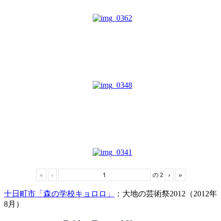
«
‹
の
2
›
»
十日町市「森の学校キョロロ」
：大地の芸術祭2012（2012年
8月）