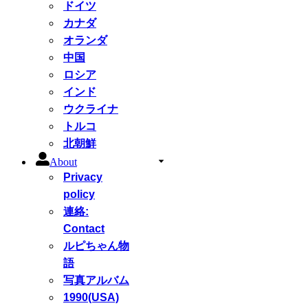
ドイツ
カナダ
オランダ
中国
ロシア
インド
ウクライナ
トルコ
北朝鮮
About
Privacy
policy
連絡:
Contact
ルピちゃん物
語
写真アルバム
1990(USA)