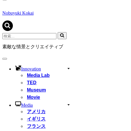
ナ
ビ
ゲ
Nobuyuki Kokai
ー
シ
ョ
ン
検
メ
索...
ニ
素敵な情景とクリエイティブ
ュ
ー
ナ
ビ
Innovation
ゲ
Media Lab
ー
シ
TED
ョ
Museum
ン
Movie
メ
ニ
Media
ュ
アメリカ
ー
イギリス
フランス