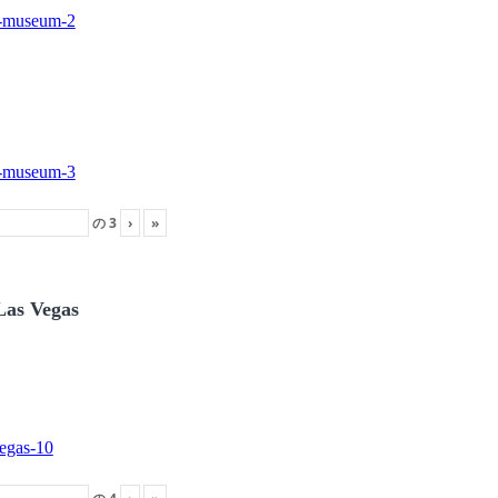
の
3
›
»
Las Vegas