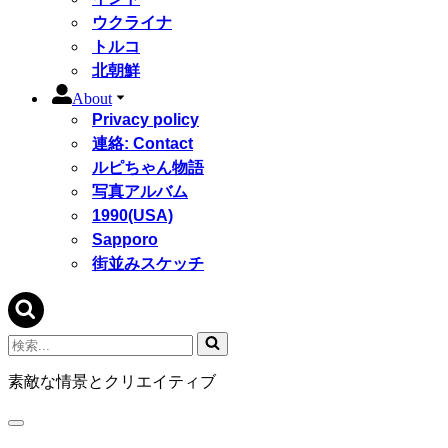
ウクライナ
トルコ
北朝鮮
About
Privacy policy
連絡: Contact
ルピちゃん物語
写真アルバム
1990(USA)
Sapporo
街並みスケッチ
検
索...
素敵な情景とクリエイティブ
ナ