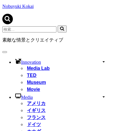
ビ
ゲ
Nobuyuki Kokai
ー
シ
ョ
ン
検
メ
索...
ニ
素敵な情景とクリエイティブ
ュ
ー
ナ
ビ
Innovation
ゲ
Media Lab
ー
TED
シ
ョ
Museum
ン
Movie
メ
ニ
Media
ュ
アメリカ
ー
イギリス
フランス
ドイツ