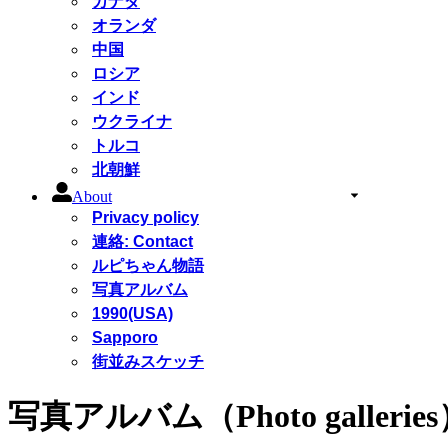
カナダ
オランダ
中国
ロシア
インド
ウクライナ
トルコ
北朝鮮
About
Privacy policy
連絡: Contact
ルピちゃん物語
写真アルバム
1990(USA)
Sapporo
街並みスケッチ
写真アルバム（Photo gallerie