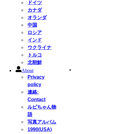
ドイツ
カナダ
オランダ
中国
ロシア
インド
ウクライナ
トルコ
北朝鮮
About
Privacy
policy
連絡:
Contact
ルピちゃん物
語
写真アルバム
1990(USA)