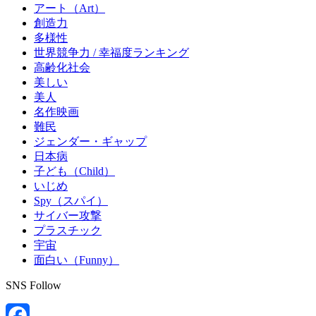
アート（Art）
創造力
多様性
世界競争力 / 幸福度ランキング
高齢化社会
美しい
美人
名作映画
難民
ジェンダー・ギャップ
日本病
子ども（Child）
いじめ
Spy（スパイ）
サイバー攻撃
プラスチック
宇宙
面白い（Funny）
SNS Follow