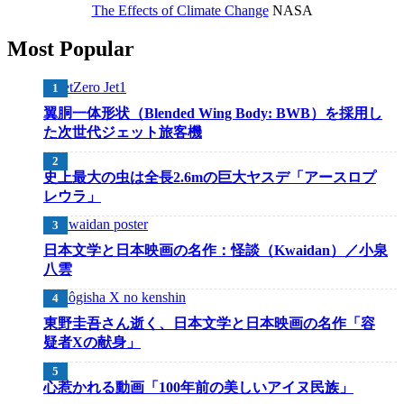
The Effects of Climate Change
NASA
Most Popular
翼胴一体形状（Blended Wing Body: BWB）を採用し
た次世代ジェット旅客機
史上最大の虫は全長2.6mの巨大ヤスデ「アースロプ
レウラ」
日本文学と日本映画の名作：怪談（Kwaidan）／小泉
八雲
東野圭吾さん逝く、日本文学と日本映画の名作「容
疑者Xの献身」
心惹かれる動画「100年前の美しいアイヌ民族」