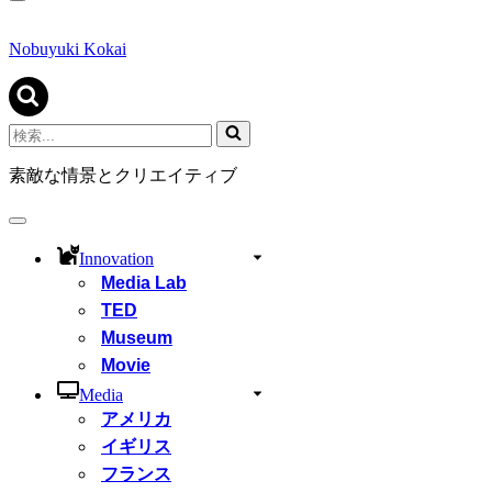
ナ
ビ
ゲ
Nobuyuki Kokai
ー
シ
ョ
ン
検
メ
索...
ニ
素敵な情景とクリエイティブ
ュ
ー
ナ
ビ
Innovation
ゲ
Media Lab
ー
シ
TED
ョ
Museum
ン
Movie
メ
ニ
Media
ュ
アメリカ
ー
イギリス
フランス