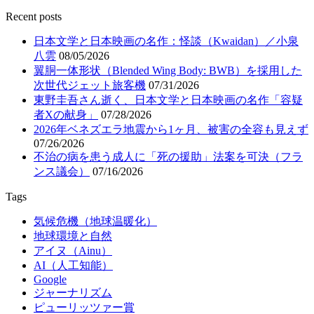
Recent posts
日本文学と日本映画の名作：怪談（Kwaidan）／小泉
八雲
08/05/2026
翼胴一体形状（Blended Wing Body: BWB）を採用した
次世代ジェット旅客機
07/31/2026
東野圭吾さん逝く、日本文学と日本映画の名作「容疑
者Xの献身」
07/28/2026
2026年ベネズエラ地震から1ヶ月、被害の全容も見えず
07/26/2026
不治の病を患う成人に「死の援助」法案を可決（フラ
ンス議会）
07/16/2026
Tags
気候危機（地球温暖化）
地球環境と自然
アイヌ（Ainu）
AI（人工知能）
Google
ジャーナリズム
ピューリッツァー賞