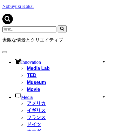
ビ
ゲ
Nobuyuki Kokai
ー
シ
ョ
ン
検
メ
索...
ニ
素敵な情景とクリエイティブ
ュ
ー
ナ
ビ
Innovation
ゲ
Media Lab
ー
TED
シ
ョ
Museum
ン
Movie
メ
ニ
Media
ュ
アメリカ
ー
イギリス
フランス
ドイツ