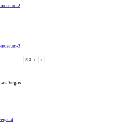
の
3
›
»
Las Vegas