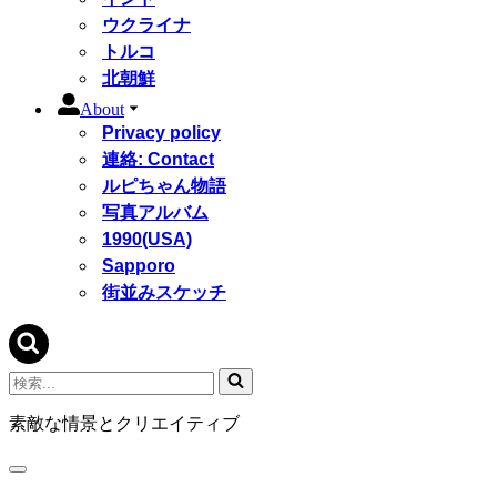
ウクライナ
トルコ
北朝鮮
About
Privacy policy
連絡: Contact
ルピちゃん物語
写真アルバム
1990(USA)
Sapporo
街並みスケッチ
検
索...
素敵な情景とクリエイティブ
ナ