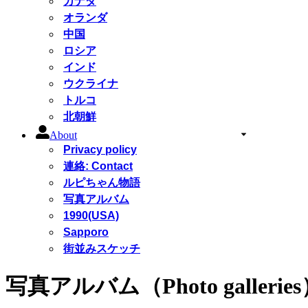
カナダ
オランダ
中国
ロシア
インド
ウクライナ
トルコ
北朝鮮
About
Privacy policy
連絡: Contact
ルピちゃん物語
写真アルバム
1990(USA)
Sapporo
街並みスケッチ
写真アルバム（Photo gallerie