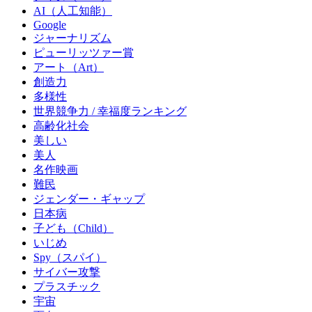
AI（人工知能）
Google
ジャーナリズム
ピューリッツァー賞
アート（Art）
創造力
多様性
世界競争力 / 幸福度ランキング
高齢化社会
美しい
美人
名作映画
難民
ジェンダー・ギャップ
日本病
子ども（Child）
いじめ
Spy（スパイ）
サイバー攻撃
プラスチック
宇宙