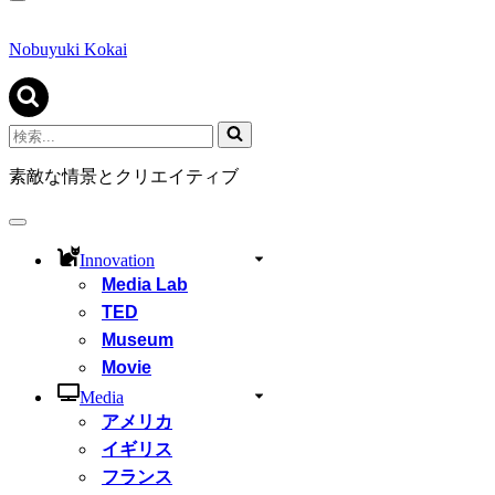
ナ
ビ
ゲ
Nobuyuki Kokai
ー
シ
ョ
ン
検
メ
索...
ニ
素敵な情景とクリエイティブ
ュ
ー
ナ
ビ
Innovation
ゲ
Media Lab
ー
シ
TED
ョ
Museum
ン
Movie
メ
ニ
Media
ュ
アメリカ
ー
イギリス
フランス