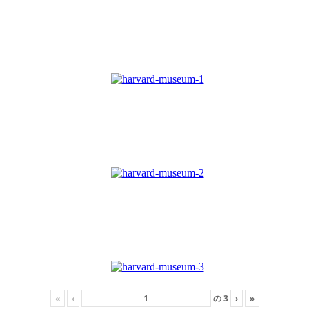
«
‹
の
3
›
»