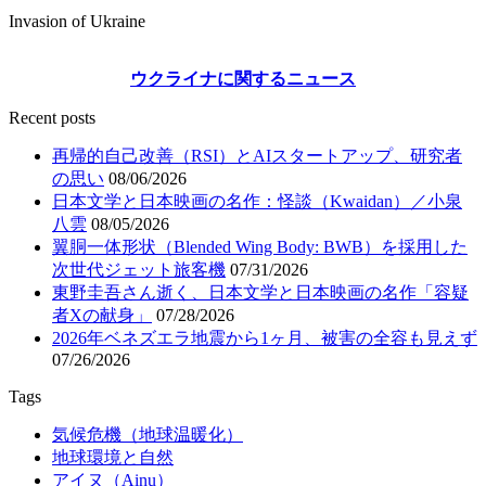
Invasion of Ukraine
ウクライナに関するニュース
Recent posts
再帰的自己改善（RSI）とAIスタートアップ、研究者
の思い
08/06/2026
日本文学と日本映画の名作：怪談（Kwaidan）／小泉
八雲
08/05/2026
翼胴一体形状（Blended Wing Body: BWB）を採用した
次世代ジェット旅客機
07/31/2026
東野圭吾さん逝く、日本文学と日本映画の名作「容疑
者Xの献身」
07/28/2026
2026年ベネズエラ地震から1ヶ月、被害の全容も見えず
07/26/2026
Tags
気候危機（地球温暖化）
地球環境と自然
アイヌ（Ainu）