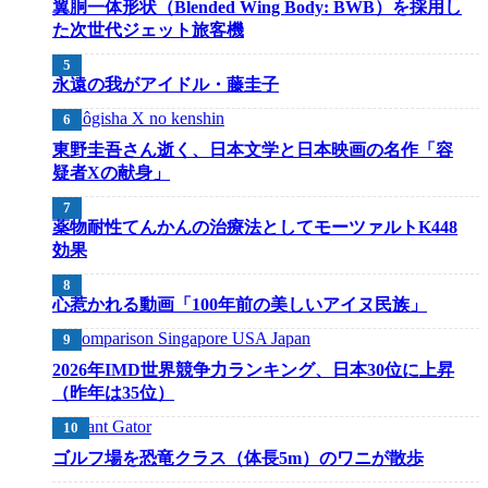
翼胴一体形状（Blended Wing Body: BWB）を採用し
た次世代ジェット旅客機
永遠の我がアイドル・藤圭子
東野圭吾さん逝く、日本文学と日本映画の名作「容
疑者Xの献身」
薬物耐性てんかんの治療法としてモーツァルトK448
効果
心惹かれる動画「100年前の美しいアイヌ民族」
2026年IMD世界競争力ランキング、日本30位に上昇
（昨年は35位）
ゴルフ場を恐竜クラス（体長5m）のワニが散歩