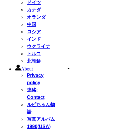
ドイツ
カナダ
オランダ
中国
ロシア
インド
ウクライナ
トルコ
北朝鮮
About
Privacy
policy
連絡:
Contact
ルピちゃん物
語
写真アルバム
1990(USA)