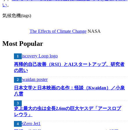
い
。
気候危機(tags)
The Effects of Climate Change
NASA
Most Popular
再帰的自己改善（RSI）とAIスタートアップ、研究者
の思い
日本文学と日本映画の名作：怪談（Kwaidan）／小泉
八雲
史上最大の虫は全長2.6mの巨大ヤスデ「アースロプ
レウラ」