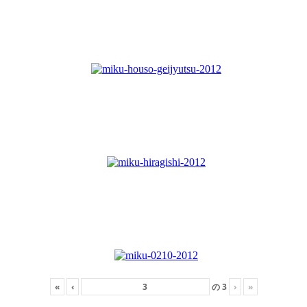
«
‹
の
3
›
»