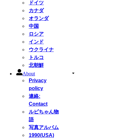
ドイツ
カナダ
オランダ
中国
ロシア
インド
ウクライナ
トルコ
北朝鮮
About
Privacy
policy
連絡:
Contact
ルピちゃん物
語
写真アルバム
1990(USA)