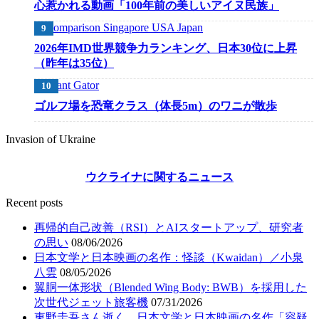
心惹かれる動画「100年前の美しいアイヌ民族」
2026年IMD世界競争力ランキング、日本30位に上昇
（昨年は35位）
ゴルフ場を恐竜クラス（体長5m）のワニが散歩
Invasion of Ukraine
ウクライナに関するニュース
Recent posts
再帰的自己改善（RSI）とAIスタートアップ、研究者
の思い
08/06/2026
日本文学と日本映画の名作：怪談（Kwaidan）／小泉
八雲
08/05/2026
翼胴一体形状（Blended Wing Body: BWB）を採用した
次世代ジェット旅客機
07/31/2026
東野圭吾さん逝く、日本文学と日本映画の名作「容疑