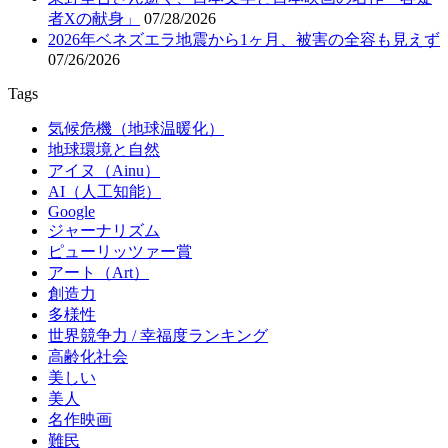
者Xの献身」
07/28/2026
2026年ベネズエラ地震から1ヶ月、被害の全容も見えず
07/26/2026
Tags
気候危機（地球温暖化）
地球環境と自然
アイヌ（Ainu）
AI（人工知能）
Google
ジャーナリズム
ピューリッツァー賞
アート（Art）
創造力
多様性
世界競争力 / 幸福度ランキング
高齢化社会
美しい
美人
名作映画
難民