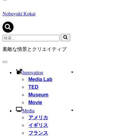
ナ
ビ
ゲ
Nobuyuki Kokai
ー
シ
ョ
ン
検
メ
索...
ニ
素敵な情景とクリエイティブ
ュ
ー
ナ
ビ
Innovation
ゲ
Media Lab
ー
シ
TED
ョ
Museum
ン
Movie
メ
ニ
Media
ュ
アメリカ
ー
イギリス
フランス