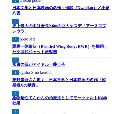
日本文学と日本映画の名作：怪談（Kwaidan）／小泉
八雲
史上最大の虫は全長2.6mの巨大ヤスデ「アースロプ
レウラ」
翼胴一体形状（Blended Wing Body: BWB）を採用し
た次世代ジェット旅客機
永遠の我がアイドル・藤圭子
東野圭吾さん逝く、日本文学と日本映画の名作「容
疑者Xの献身」
薬物耐性てんかんの治療法としてモーツァルトK448
効果