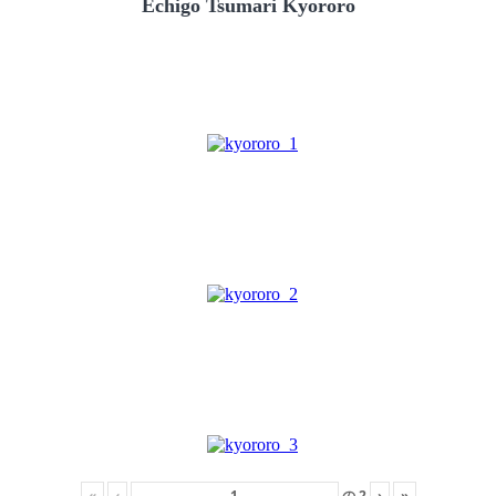
Echigo Tsumari Kyororo
«
‹
の
2
›
»