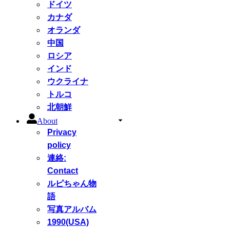
ドイツ
カナダ
オランダ
中国
ロシア
インド
ウクライナ
トルコ
北朝鮮
About
Privacy
policy
連絡:
Contact
ルピちゃん物
語
写真アルバム
1990(USA)