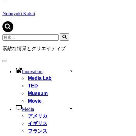
ナ
ビ
ゲ
Nobuyuki Kokai
ー
シ
ョ
ン
検
メ
索...
ニ
素敵な情景とクリエイティブ
ュ
ー
ナ
ビ
Innovation
ゲ
Media Lab
ー
シ
TED
ョ
Museum
ン
Movie
メ
ニ
Media
ュ
アメリカ
ー
イギリス
フランス