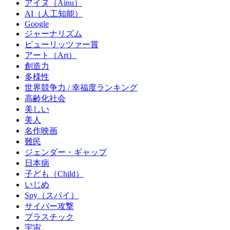
アイヌ（Ainu）
AI（人工知能）
Google
ジャーナリズム
ピューリッツァー賞
アート（Art）
創造力
多様性
世界競争力 / 幸福度ランキング
高齢化社会
美しい
美人
名作映画
難民
ジェンダー・ギャップ
日本病
子ども（Child）
いじめ
Spy（スパイ）
サイバー攻撃
プラスチック
宇宙