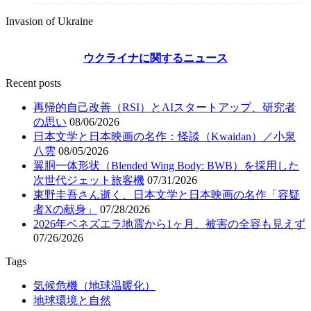
Invasion of Ukraine
ウクライナに関するニュース
Recent posts
再帰的自己改善（RSI）とAIスタートアップ、研究者
の思い
08/06/2026
日本文学と日本映画の名作：怪談（Kwaidan）／小泉
八雲
08/05/2026
翼胴一体形状（Blended Wing Body: BWB）を採用した
次世代ジェット旅客機
07/31/2026
東野圭吾さん逝く、日本文学と日本映画の名作「容疑
者Xの献身」
07/28/2026
2026年ベネズエラ地震から1ヶ月、被害の全容も見えず
07/26/2026
Tags
気候危機（地球温暖化）
地球環境と自然