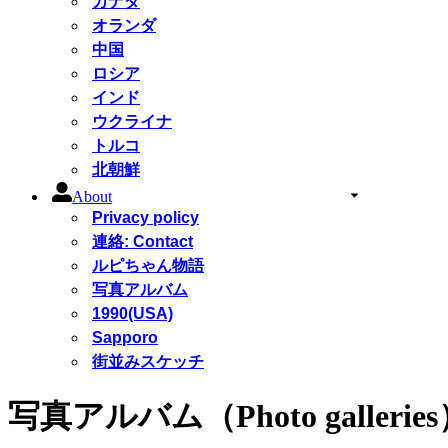
カナダ
オランダ
中国
ロシア
インド
ウクライナ
トルコ
北朝鮮
About
Privacy policy
連絡: Contact
ルピちゃん物語
写真アルバム
1990(USA)
Sapporo
街並みスケッチ
写真アルバム（Photo gallerie