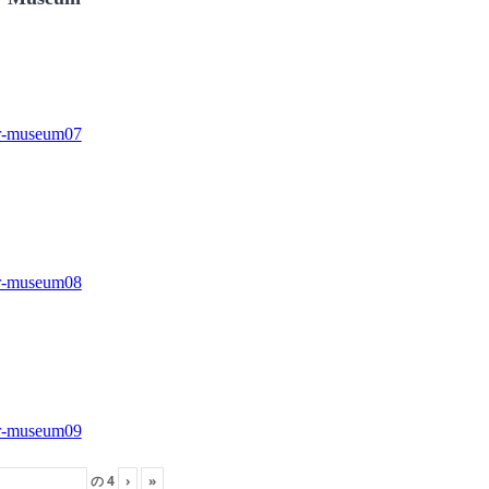
の
4
›
»