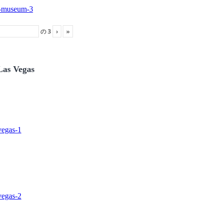
の
3
›
»
Las Vegas