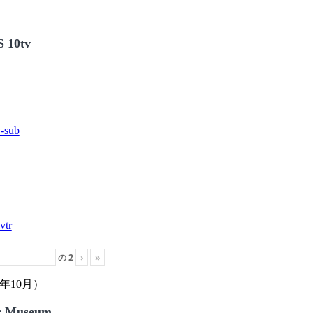
 10tv
の
2
›
»
年10月）
r Museum