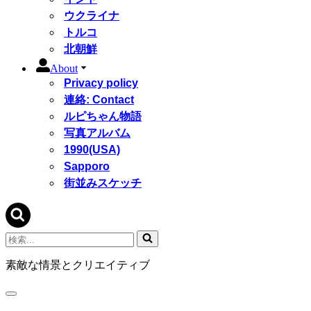
ウクライナ
トルコ
北朝鮮
About
Privacy policy
連絡: Contact
ルピちゃん物語
写真アルバム
1990(USA)
Sapporo
街並みスケッチ
検
索...
素敵な情景とクリエイティブ
ナ