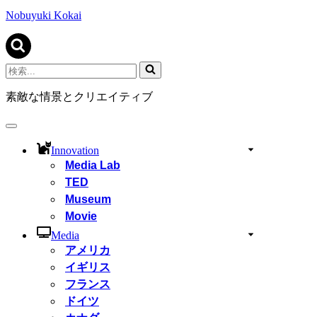
ビ
ゲ
Nobuyuki Kokai
ー
シ
ョ
ン
検
メ
索...
ニ
素敵な情景とクリエイティブ
ュ
ー
ナ
ビ
Innovation
ゲ
Media Lab
ー
TED
シ
ョ
Museum
ン
Movie
メ
ニ
Media
ュ
アメリカ
ー
イギリス
フランス
ドイツ