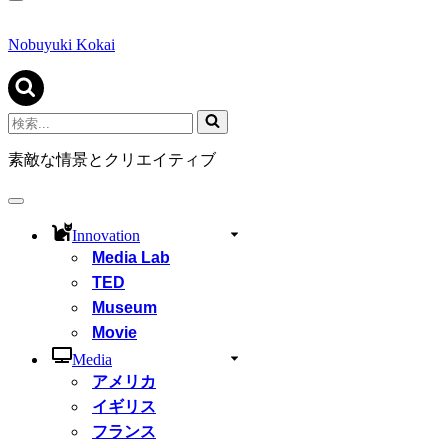
ナ
ビ
ゲ
Nobuyuki Kokai
ー
シ
ョ
ン
検
メ
索...
ニ
素敵な情景とクリエイティブ
ュ
ー
ナ
ビ
Innovation
ゲ
Media Lab
ー
シ
TED
ョ
Museum
ン
Movie
メ
ニ
Media
ュ
アメリカ
ー
イギリス
フランス