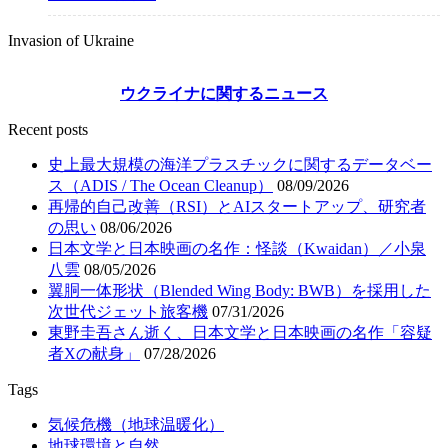
Invasion of Ukraine
ウクライナに関するニュース
Recent posts
史上最大規模の海洋プラスチックに関するデータベー
ス（ADIS / The Ocean Cleanup）
08/09/2026
再帰的自己改善（RSI）とAIスタートアップ、研究者
の思い
08/06/2026
日本文学と日本映画の名作：怪談（Kwaidan）／小泉
八雲
08/05/2026
翼胴一体形状（Blended Wing Body: BWB）を採用した
次世代ジェット旅客機
07/31/2026
東野圭吾さん逝く、日本文学と日本映画の名作「容疑
者Xの献身」
07/28/2026
Tags
気候危機（地球温暖化）
地球環境と自然