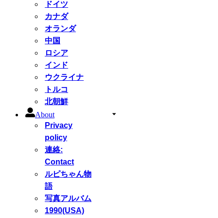
ドイツ
カナダ
オランダ
中国
ロシア
インド
ウクライナ
トルコ
北朝鮮
About
Privacy
policy
連絡:
Contact
ルピちゃん物
語
写真アルバム
1990(USA)