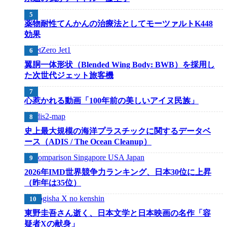
薬物耐性てんかんの治療法としてモーツァルトK448
効果
翼胴一体形状（Blended Wing Body: BWB）を採用し
た次世代ジェット旅客機
心惹かれる動画「100年前の美しいアイヌ民族」
史上最大規模の海洋プラスチックに関するデータベ
ース（ADIS / The Ocean Cleanup）
2026年IMD世界競争力ランキング、日本30位に上昇
（昨年は35位）
東野圭吾さん逝く、日本文学と日本映画の名作「容
疑者Xの献身」