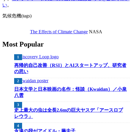
い
。
気候危機(tags)
The Effects of Climate Change
NASA
Most Popular
再帰的自己改善（RSI）とAIスタートアップ、研究者
の思い
日本文学と日本映画の名作：怪談（Kwaidan）／小泉
八雲
史上最大の虫は全長2.6mの巨大ヤスデ「アースロプ
レウラ」
永遠の我がアイドル・藤圭子