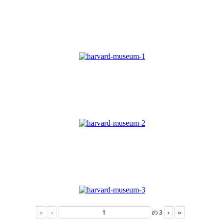
«
‹
の
3
›
»