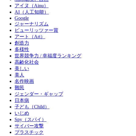
アイヌ（Ainu）
AI（人工知能）
Google
ジャーナリズム
ピューリッツァー賞
アート（Art）
創造力
多様性
世界競争力 / 幸福度ランキング
高齢化社会
美しい
美人
名作映画
難民
ジェンダー・ギャップ
日本病
子ども（Child）
いじめ
Spy（スパイ）
サイバー攻撃
プラスチック