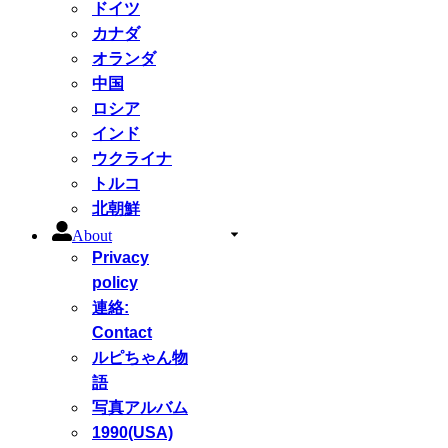
ドイツ
カナダ
オランダ
中国
ロシア
インド
ウクライナ
トルコ
北朝鮮
About
Privacy
policy
連絡:
Contact
ルピちゃん物
語
写真アルバム
1990(USA)