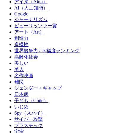
アイヌ（Ainu）
AI（人工知能）
Google
ジャーナリズム
ピューリッツァー賞
アート（Art）
創造力
多様性
世界競争力 / 幸福度ランキング
高齢化社会
美しい
美人
名作映画
難民
ジェンダー・ギャップ
日本病
子ども（Child）
いじめ
Spy（スパイ）
サイバー攻撃
プラスチック
宇宙