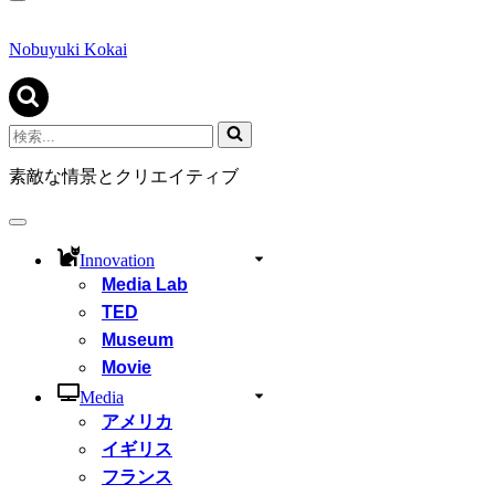
ナ
ビ
ゲ
Nobuyuki Kokai
ー
シ
ョ
ン
検
メ
索...
ニ
素敵な情景とクリエイティブ
ュ
ー
ナ
ビ
Innovation
ゲ
Media Lab
ー
シ
TED
ョ
Museum
ン
Movie
メ
ニ
Media
ュ
アメリカ
ー
イギリス
フランス