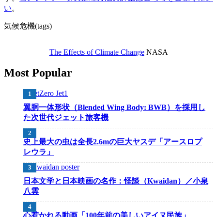
い
。
気候危機(tags)
The Effects of Climate Change
NASA
Most Popular
翼胴一体形状（Blended Wing Body: BWB）を採用し
た次世代ジェット旅客機
史上最大の虫は全長2.6mの巨大ヤスデ「アースロプ
レウラ」
日本文学と日本映画の名作：怪談（Kwaidan）／小泉
八雲
心惹かれる動画「100年前の美しいアイヌ民族」