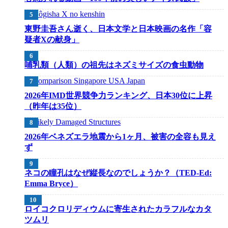
東野圭吾さん逝く、日本文学と日本映画の名作「容
疑者Xの献身」
哺乳類（人類）の祖先はネズミサイズの食虫動物
2026年IMD世界競争力ランキング、日本30位に上昇
（昨年は35位）
2026年ベネズエラ地震から1ヶ月、被害の全容も見え
ず
ネコの瞳孔はなぜ縦長なのでしょうか？（TED-Ed:
Emma Bryce）
ロイコクロリディウムに寄生されたカラフルなカタ
ツムリ