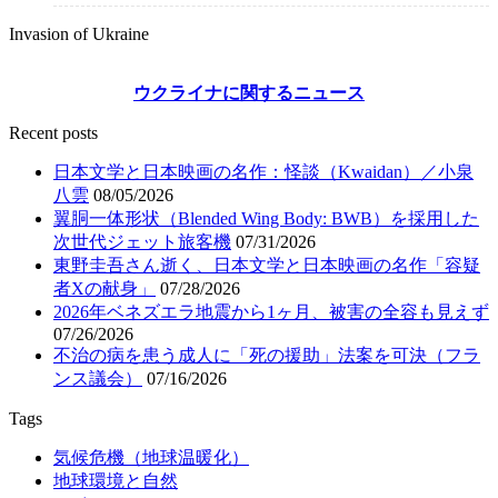
Invasion of Ukraine
ウクライナに関するニュース
Recent posts
日本文学と日本映画の名作：怪談（Kwaidan）／小泉
八雲
08/05/2026
翼胴一体形状（Blended Wing Body: BWB）を採用した
次世代ジェット旅客機
07/31/2026
東野圭吾さん逝く、日本文学と日本映画の名作「容疑
者Xの献身」
07/28/2026
2026年ベネズエラ地震から1ヶ月、被害の全容も見えず
07/26/2026
不治の病を患う成人に「死の援助」法案を可決（フラ
ンス議会）
07/16/2026
Tags
気候危機（地球温暖化）
地球環境と自然