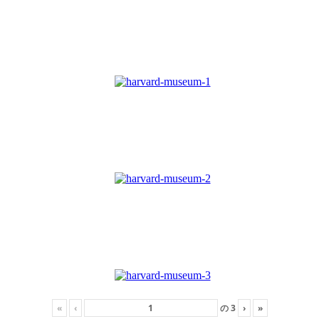
«
‹
の
3
›
»