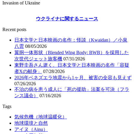
Invasion of Ukraine
ウクライナに関するニュース
Recent posts
日本文学と日本映画の名作：怪談（Kwaidan）／小泉
八雲
08/05/2026
翼胴一体形状（Blended Wing Body: BWB）を採用した
次世代ジェット旅客機
07/31/2026
東野圭吾さん逝く、日本文学と日本映画の名作「容疑
者Xの献身」
07/28/2026
2026年ベネズエラ地震から1ヶ月、被害の全容も見えず
07/26/2026
不治の病を患う成人に「死の援助」法案を可決（フラ
ンス議会）
07/16/2026
Tags
気候危機（地球温暖化）
地球環境と自然
アイヌ（Ainu）