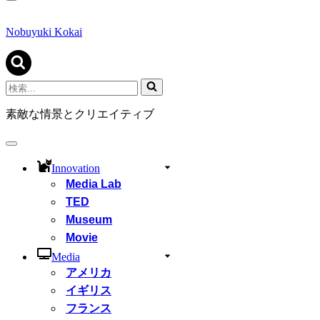
ナ
ビ
ゲ
Nobuyuki Kokai
ー
シ
ョ
ン
検
メ
索...
ニ
素敵な情景とクリエイティブ
ュ
ー
ナ
ビ
Innovation
ゲ
Media Lab
ー
シ
TED
ョ
Museum
ン
Movie
メ
ニ
Media
ュ
アメリカ
ー
イギリス
フランス