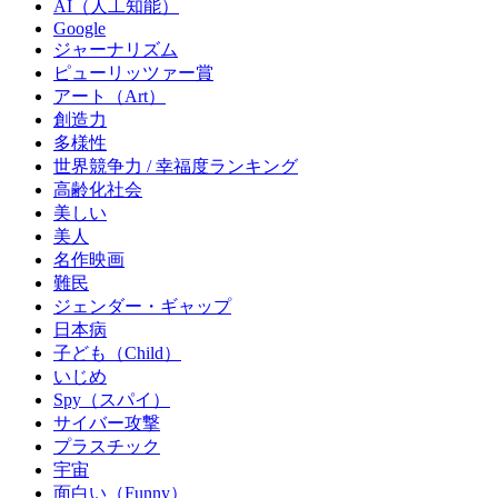
AI（人工知能）
Google
ジャーナリズム
ピューリッツァー賞
アート（Art）
創造力
多様性
世界競争力 / 幸福度ランキング
高齢化社会
美しい
美人
名作映画
難民
ジェンダー・ギャップ
日本病
子ども（Child）
いじめ
Spy（スパイ）
サイバー攻撃
プラスチック
宇宙
面白い（Funny）