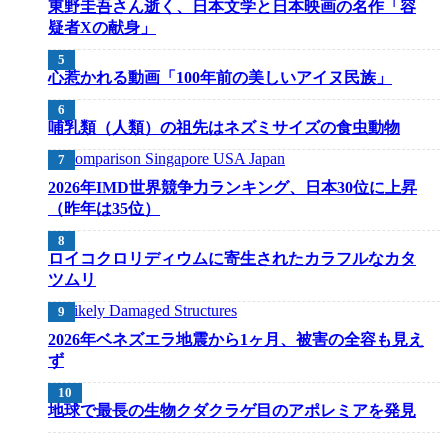
東野圭吾さん逝く、日本文学と日本映画の名作「容
疑者Xの献身」
心惹かれる動画「100年前の美しいアイヌ民族」
哺乳類（人類）の祖先はネズミサイズの食虫動物
2026年IMD世界競争力ランキング、日本30位に上昇
（昨年は35位）
ロイコクロリディウムに寄生されたカラフルなカタ
ツムリ
2026年ベネズエラ地震から1ヶ月、被害の全容も見え
ず
地球で最長の生物クダクラゲ目のアポレミアを発見