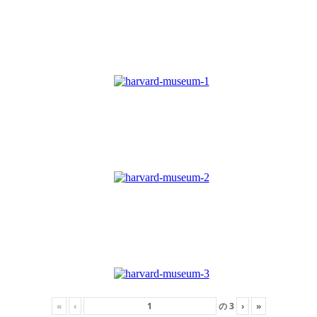
«
‹
の
3
›
»