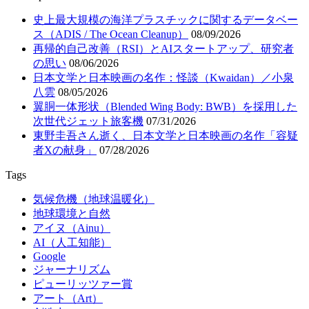
史上最大規模の海洋プラスチックに関するデータベー
ス（ADIS / The Ocean Cleanup）
08/09/2026
再帰的自己改善（RSI）とAIスタートアップ、研究者
の思い
08/06/2026
日本文学と日本映画の名作：怪談（Kwaidan）／小泉
八雲
08/05/2026
翼胴一体形状（Blended Wing Body: BWB）を採用した
次世代ジェット旅客機
07/31/2026
東野圭吾さん逝く、日本文学と日本映画の名作「容疑
者Xの献身」
07/28/2026
Tags
気候危機（地球温暖化）
地球環境と自然
アイヌ（Ainu）
AI（人工知能）
Google
ジャーナリズム
ピューリッツァー賞
アート（Art）