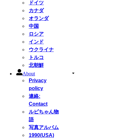
ドイツ
カナダ
オランダ
中国
ロシア
インド
ウクライナ
トルコ
北朝鮮
About
Privacy
policy
連絡:
Contact
ルピちゃん物
語
写真アルバム
1990(USA)