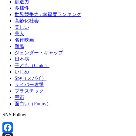
創造力
多様性
世界競争力 / 幸福度ランキング
高齢化社会
美しい
美人
名作映画
難民
ジェンダー・ギャップ
日本病
子ども（Child）
いじめ
Spy（スパイ）
サイバー攻撃
プラスチック
宇宙
面白い（Funny）
SNS Follow