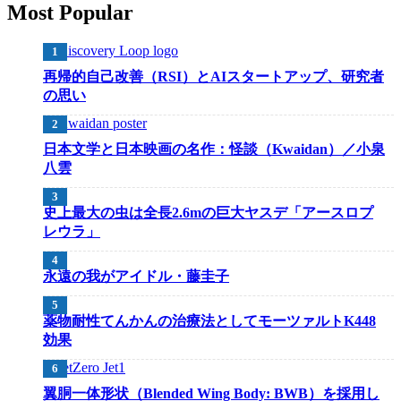
Most Popular
再帰的自己改善（RSI）とAIスタートアップ、研究者
の思い
日本文学と日本映画の名作：怪談（Kwaidan）／小泉
八雲
史上最大の虫は全長2.6mの巨大ヤスデ「アースロプ
レウラ」
永遠の我がアイドル・藤圭子
薬物耐性てんかんの治療法としてモーツァルトK448
効果
翼胴一体形状（Blended Wing Body: BWB）を採用し