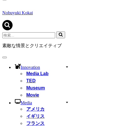
ナ
ビ
ゲ
Nobuyuki Kokai
ー
シ
ョ
ン
検
メ
索...
ニ
素敵な情景とクリエイティブ
ュ
ー
ナ
ビ
Innovation
ゲ
Media Lab
ー
シ
TED
ョ
Museum
ン
Movie
メ
ニ
Media
ュ
アメリカ
ー
イギリス
フランス